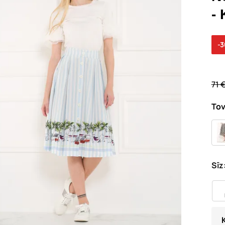
-
-
71 
Tov
Sīz