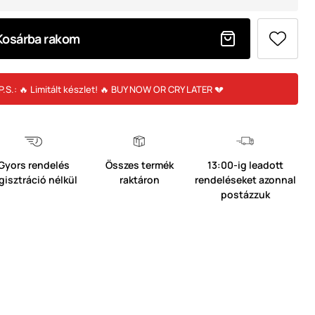
Kosárba rakom
P.S.: 🔥 Limitált készlet! 🔥 BUY NOW OR CRY LATER 💔
Gyors rendelés
Összes termék
13:00-ig leadott
gisztráció nélkül
raktáron
rendeléseket azonnal
postázzuk