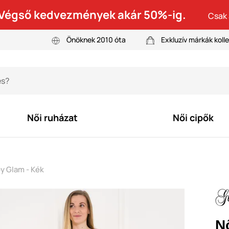
! Végső kedvezmények akár 50%-ig.
Csak 
Önöknek 2010 óta
Exkluzív márkák kolle
Női ruházat
Női cipők
y Glam - Kék
N