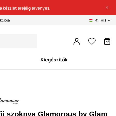
a készlet erejéig érvényes.
kciója
€ - HU
Kiegészítők
ői szoknya Glamorous by Glam