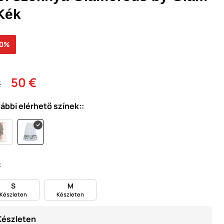
 Kék
30%
50 €
€
ábbi elérhető színek::
:
S
M
Készleten
Készleten
Készleten