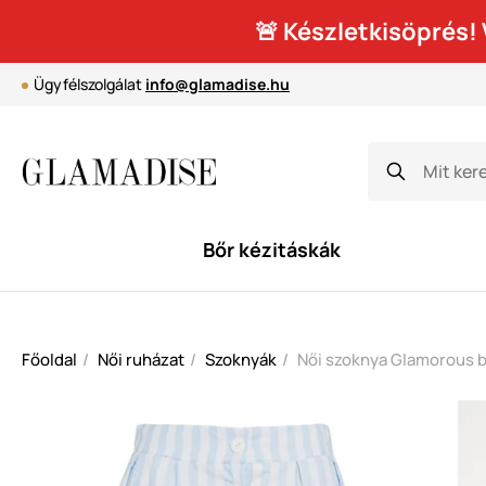
🚨 Készletkisöprés
Ügyfélszolgálat
info@glamadise.hu
Bőr kézitáskák
Főoldal
Női ruházat
Szoknyák
Női szoknya Glamorous b