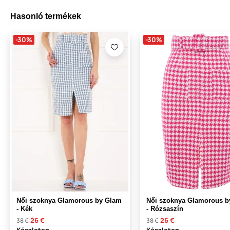
Hasonló termékek
-30%
-30%
Női szoknya Glamorous by Glam
Női szoknya Glamorous b
- Kék
- Rózsaszín
26 €
26 €
38 €
38 €