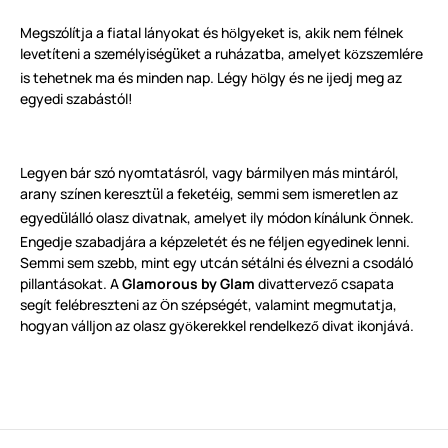
Megszólítja a fiatal lányokat és h
lgyeket is, akik nem félnek
ö
levetíteni a személyiség
ket a ruházatba, amelyet k
zszemlére
ü
ö
is tehetnek ma és minden nap. Légy h
lgy és ne ijedj meg az
ö
egyedi szabástól!
Legyen bár szó nyomtatásról, vagy bármilyen más mintáról,
arany színen kereszt
l a feketéig, semmi sem ismeretlen az
ü
egyed
lálló olasz divatnak, amelyet ily módon kínálunk
nnek.
ü
Ö
Engedje szabadjára a képzeletét és ne féljen egyedinek lenni.
Semmi sem szebb, mint egy utcán sétálni és élvezni a csodáló
pillantásokat. A
Glamorous by Glam
divattervez
csapata
ő
segít felébreszteni az
n szépségét, valamint megmutatja,
Ö
hogyan válljon az olasz gy
kerekkel rendelkez
divat ikonjává.
ö
ő