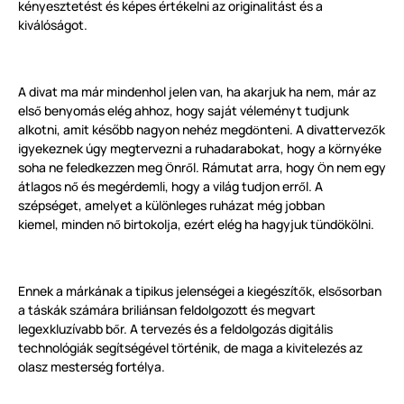
kényesztetést és képes értékelni az originalitást és a
kiválóságot.
A divat ma már mindenhol jelen van, ha akarjuk ha nem, már az
els
benyomás elég ahhoz, hogy saját véleményt tudjunk
ő
alkotni, amit később nagyon nehéz megd
nteni. A divattervez
k
ö
ő
igyekeznek úgy megtervezni a ruhadarabokat, hogy a
környék
e
soha ne feledkezzen meg
nr
l. Rámutat arra, hogy
n nem egy
Ö
ő
Ö
átlagos n
és megérdemli, hogy a világ tudjon err
l. A
ő
ő
szépséget, amelyet a k
ü
l
ö
nleges ruházat még jobban
kiemel, minden n
birtokolja, ezért elég ha hagyjuk
tündökölni.
ő
Ennek a márkának a tipikus jelenségei a kiegészít
k, els
sorban
ő
ő
a táskák számára briliánsan feldolgozott és megvart
legexkluzívabb b
r. A tervezés és a feldolgozás digitális
ő
technológiák segítségével t
ö
rténik, de maga a kivitelezés az
olasz mesterség fortélya.