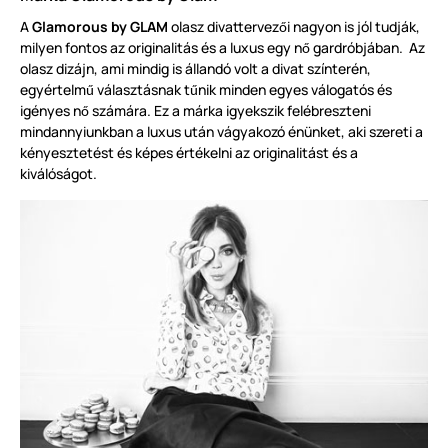
A
Glamorous by GLAM
olasz divattervez
i nagyon is jól tudják,
ő
milyen fontos az originalitás és a luxus egy n
gardróbjában. Az
ő
olasz dizájn, ami mindig is állandó volt a divat színterén,
egyértelm
választásnak t
nik minden egyes válogatós és
ű
ű
igényes n
számára. Ez a márka igyekszik felébreszteni
ő
mindannyiunkban a luxus után vágyakozó énünket, aki szereti a
kényesztetést és képes értékelni az originalitást és a
kiválóságot.