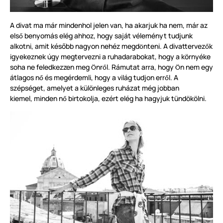
A divat ma már mindenhol jelen van, ha akarjuk ha nem, már az
els
benyomás elég ahhoz, hogy saját véleményt tudjunk
ő
alkotni, amit később nagyon nehéz megd
nteni. A divattervez
k
ö
ő
igyekeznek úgy megtervezni a ruhadarabokat, hogy a
környék
e
soha ne feledkezzen meg
nr
l. Rámutat arra, hogy
n nem egy
Ö
ő
Ö
átlagos n
és megérdemli, hogy a világ tudjon err
l. A
ő
ő
szépséget, amelyet a k
ü
l
ö
nleges ruházat még jobban
kiemel, minden n
birtokolja, ezért elég ha hagyjuk
tündökölni.
ő