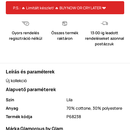
P.S.: 🔥 Limitált készlet! 🔥 BUY NOW OR CRY LATER 💔
Gyors rendelés
Összes termék
13:00-ig leadott
regisztráció nélkül
raktáron
rendeléseket azonnal
postázzuk
Leírás és paraméterek
Új kollekció
Alapvető paraméterek
Szín
Lila
Anyag
70% cottone, 30% polyestere
Termék kódja
P68238
Márka Glamorous by Glam