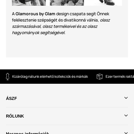
A
Glamorous by Glam
design csapata segít Önnek
felélesztenie szépségét és divatikonná válnia,
olasz
származásával, olasz termékeivel és az olasz
hagyományok segítségével.
Kizárólag nálunk elérhető kollekciók és márkák
Ezer termék rakt
ÁSZF
RÓLUNK
Hasznos információk