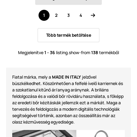
1
2
3
4
Több termék betöltése
Megjelenítve
1 - 36
listing.show-from
138
termékből
Fiatal márka, mely a
MADE IN ITALY
jelzővel
büszkélkedhet. Köszönhetően a felfelé ívelő karriernek és
a szokatlanul kitűnő ár/anyag aránynak. A briliáns
feldolgozása és a valódi bőr rövidáru használata, s főképp
az eredeti bőr kézitáskák jellemzik ezt a márkát. Maga a
tervezés és feldolgozás a modern digitális technológiák
segítségével történik, azonban az összeállítás már az
olasz kézművesség egyedisége.