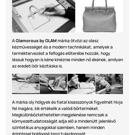
A
Glamorous by GLAM
márka ötvözi az olasz
kézművességet és a modern technikákat, amelyek a
terméktervezést a felfogás előterébe hozzák, hogy
lássuk hogyan is kéne kinéznie minden nő ékének, amilyen
az eredeti bőr kézitáska is.
A márka oly hölgyek és fiatal kisasszonyok figyelmét hívja
fel magára, kik értékelik a valódi bőrterméket.
Megkülönböztethetetlen megjelenése nemcsak a
környezettudatosságát adja elő a mindenütt jelenlévő
szintetikus anyagokkal szemben, hanem minden
érintéssel boldoggá teszi tulajdonosát.