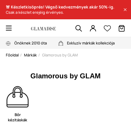
🚨 Készletkisöprés! Végső kedvezmények akár 50%-ig.
Csak a készlet erejéig érvényes.
Önöknek 2010 óta
Exkluzív márkák kollekciója
Főoldal
Márkák
Glamorous by GLAM
Glamorous by GLAM
Bőr
kézitáskák