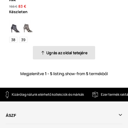
83 €
166 €
Készleten
38
39
Ugrás az oldal tetejére
Megjelenítve
1 - 5
listing.show-from
5
termékből
Kizárólag nálunk elérhető kollekciók és márkák
Ezer termék rakt
ÁSZF