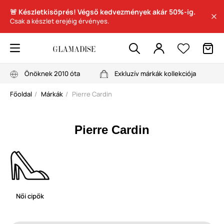
🚨 Készletkisöprés! Végső kedvezmények akár 50%-ig.
Csak a készlet erejéig érvényes.
Önöknek 2010 óta
Exkluzív márkák kollekciója
Főoldal
Márkák
Pierre Cardin
Pierre Cardin
Női cipők