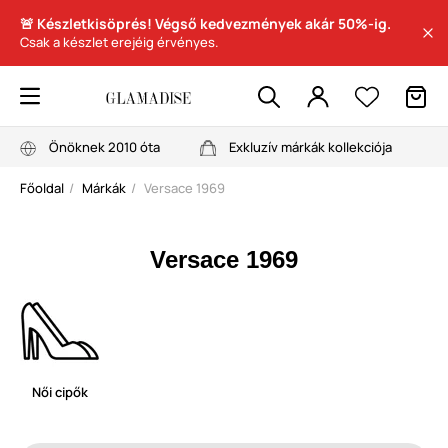
🚨 Készletkisöprés! Végső kedvezmények akár 50%-ig.
Csak a készlet erejéig érvényes.
Önöknek 2010 óta
Exkluzív márkák kollekciója
Főoldal
Márkák
Versace 1969
Versace 1969
Női cipők