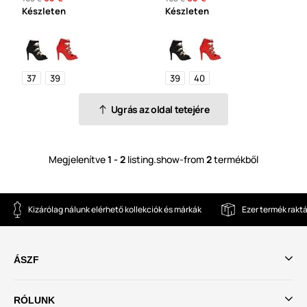
Készleten
Készleten
37
39
39
40
Ugrás az oldal tetejére
Megjelenítve
1 - 2
listing.show-from
2
termékből
Kizárólag nálunk elérhető kollekciók és márkák
Ezer termék rakt
ÁSZF
RÓLUNK