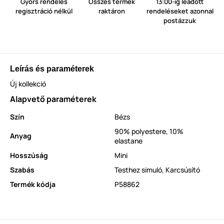
Gyors rendelés
Összes termék
13:00-ig leadott
regisztráció nélkül
raktáron
rendeléseket azonnal
postázzuk
Leírás és paraméterek
Új kollekció
Alapvető paraméterek
Szín
Bézs
90% polyestere, 10%
Anyag
elastane
Hosszúság
Mini
Szabás
Testhez simuló
,
Karcsúsító
Termék kódja
P58862