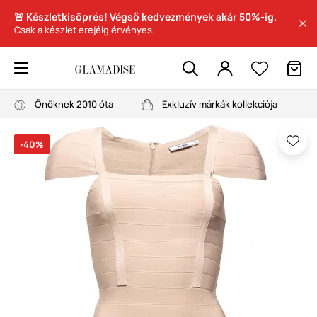
🚨 Készletkisöprés! Végső kedvezmények akár 50%-ig.
Csak a készlet erejéig érvényes.
Önöknek 2010 óta
Exkluzív márkák kollekciója
-40%