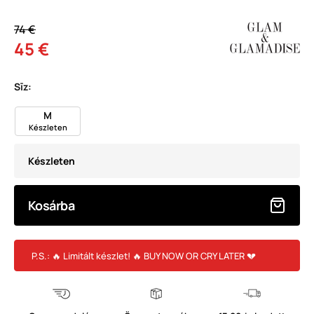
74 €
45 €
Sīz:
M
Készleten
Készleten
Kosárba
P.S.: 🔥 Limitált készlet! 🔥 BUY NOW OR CRY LATER 💔