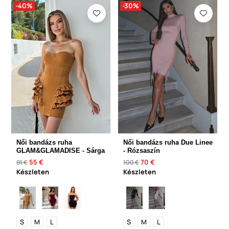
-40%
-30%
Női bandázs ruha
Női bandázs ruha Due Linee
GLAM&GLAMADISE - Sárga
- Rózsaszín
55 €
70 €
91 €
100 €
Készleten
Készleten
S
M
L
S
M
L