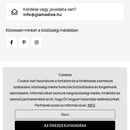
Kérdése vagy javaslata van?
info@glamadise.hu
Kövessen minket a közösségi médiában
Szállítók:
Cookies
Cookie-kat használunk a tartalom és a hirdetések személyre
szabására, közösségi média funkciók biztosítására és forgalmunk
elemzésére. Információkat osztunk meg közösségi média, hirdetési és
Fizetések:
elemző partnereinkkel arról, hogy Ön hogyan használja webhelyünket.
Partnerek ezzel az információval.
INFO
Nem
© 2026 www.glamadise.hu. Technikailag biztosítja
Simplia s.r.o.
AZ ÖSSZES ELFOGADÁSA
€ - HU