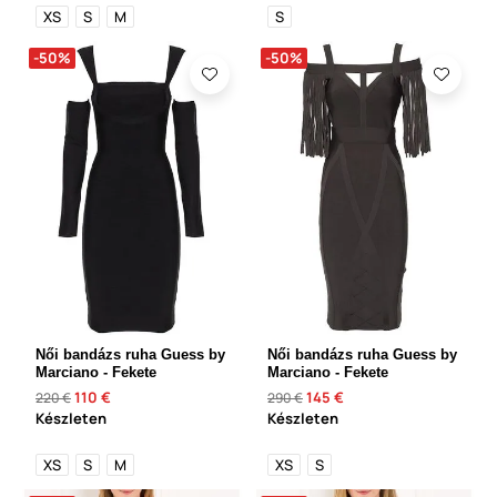
XS
S
M
S
-50%
-50%
Női bandázs ruha Guess by
Női bandázs ruha Guess by
Marciano - Fekete
Marciano - Fekete
110 €
145 €
220 €
290 €
Készleten
Készleten
XS
S
M
XS
S