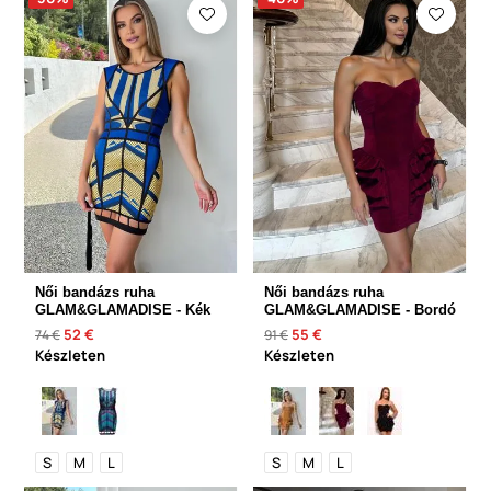
Női bandázs ruha
Női bandázs ruha
GLAM&GLAMADISE - Kék
GLAM&GLAMADISE - Bordó
52 €
55 €
74 €
91 €
Készleten
Készleten
S
M
L
S
M
L