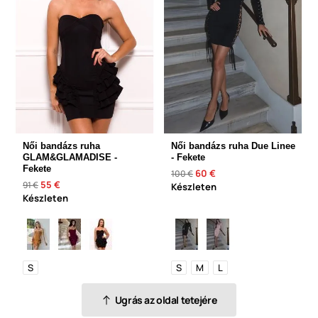
Női bandázs ruha
Női bandázs ruha Due Linee
GLAM&GLAMADISE -
- Fekete
Fekete
60 €
100 €
55 €
91 €
Készleten
Készleten
S
S
M
L
Ugrás az oldal tetejére