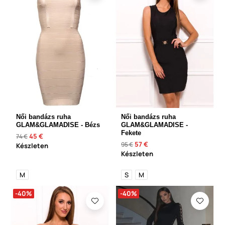
Női bandázs ruha
Női bandázs ruha
GLAM&GLAMADISE - Bézs
GLAM&GLAMADISE -
Fekete
45 €
74 €
57 €
95 €
Készleten
Készleten
M
S
M
-40%
-40%