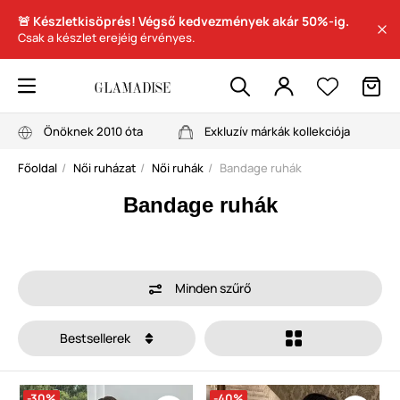
🚨 Készletkisöprés! Végső kedvezmények akár 50%-ig.
Csak a készlet erejéig érvényes.
Önöknek 2010 óta
Exkluzív márkák kollekciója
Főoldal
Női ruházat
Női ruhák
Bandage ruhák
Bandage ruhák
Minden szűrő
Bestsellerek
-30%
-40%