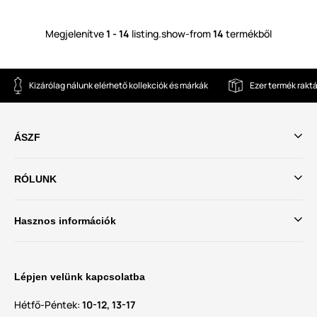
Megjelenítve
1 - 14
listing.show-from
14
termékből
Kizárólag nálunk elérhető kollekciók és márkák
Ezer termék rakt
ÁSZF
RÓLUNK
Hasznos információk
Lépjen velünk kapcsolatba
Hétfő-Péntek:
10-12, 13-17