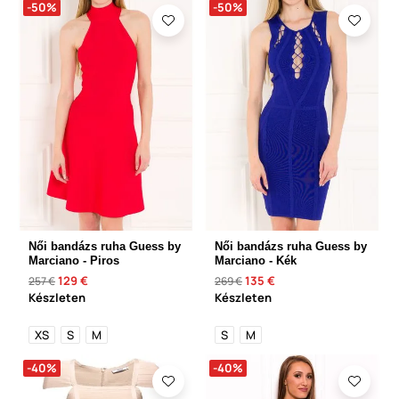
-50%
-50%
Női bandázs ruha Guess by
Női bandázs ruha Guess by
Marciano - Piros
Marciano - Kék
129 €
135 €
257 €
269 €
Készleten
Készleten
XS
S
M
S
M
-40%
-40%