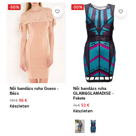
-50%
-30%
Női bandázs ruha Guess -
Női bandázs ruha
Bézs
GLAM&GLAMADISE -
Fekete
96 €
191 €
52 €
74 €
Készleten
Készleten