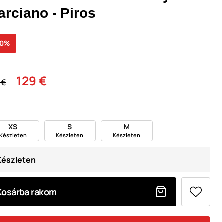
arciano - Piros
50%
129 €
 €
:
XS
S
M
Készleten
Készleten
Készleten
Készleten
Kosárba rakom