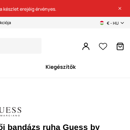
a készlet erejéig érvényes.
kciója
€ - HU
Kiegészítők
ői bandázs ruha Guess by