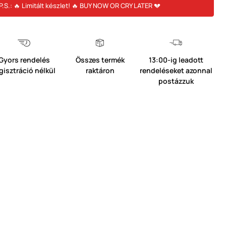
P.S.: 🔥 Limitált készlet! 🔥 BUY NOW OR CRY LATER 💔
Gyors rendelés
Összes termék
13:00-ig leadott
gisztráció nélkül
raktáron
rendeléseket azonnal
postázzuk