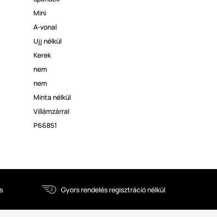
Mini
A-vonal
Ujj nélkül
Kerek
nem
nem
Minta nélkül
Villámzárral
P66851
s
Gyors rendelés regisztráció nélkül