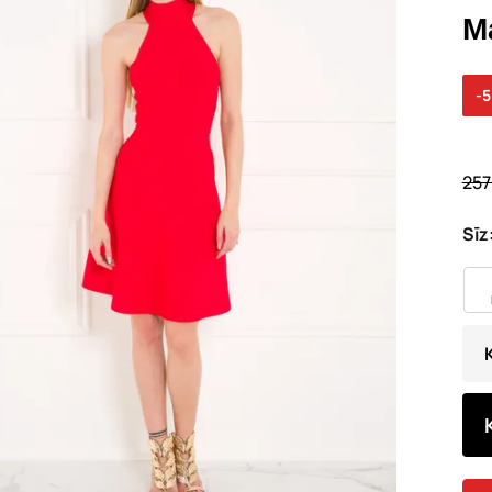
M
-
257
Sīz