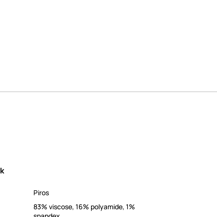
ek
Piros
83% viscose, 16% polyamide, 1%
spandex