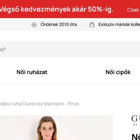
! Végső kedvezmények akár 50%-ig.
Csak 
Önöknek 2010 óta
Exkluzív márkák kolle
Női ruházat
Női cipők
dázs ruha Guess by Marciano - Piros
N