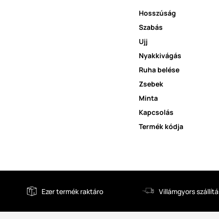
Hosszúság
Szabás
Ujj
Nyakkivágás
Ruha belése
Zsebek
Minta
Kapcsolás
Termék kódja
Ezer termék raktáro
Villámgyors szállítá