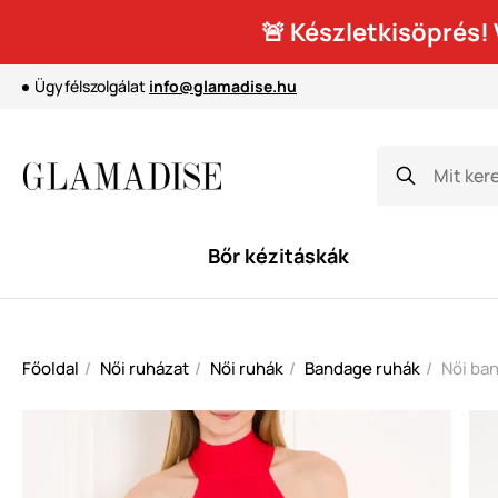
🚨 Készletkisöprés
Ügyfélszolgálat
info@glamadise.hu
Bőr kézitáskák
Főoldal
Női ruházat
Női ruhák
Bandage ruhák
Női ban