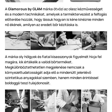
A
Glamorous by GLAM
márka ötvözi az olasz kézművességet
és a modern technikákat, amelyek a terméktervezést a felfogás
előterébe hozzák, hogy lássuk hogyan is kéne kinéznie minden
nő ékének, amilyen az eredeti bőr kézitáska is.
A márka oly hölgyek és fiatal kisasszonyok figyelmét hívja fel
magára, kik értékelik a valódi bőrterméket.
Megkülönböztethetetlen megjelenése nemcsak a
környezettudatosságát adja elő a mindenütt jelenlévő
szintetikus anyagokkal szemben, hanem minden érintéssel
boldoggá teszi tulajdonosát.