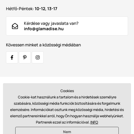
Hétfő-Péntek:
10-12, 13-17
Kérdése vagy javaslata van?
info@glamadise.hu
Kövessen minket a közösségi médiában
Szállítók:
Cookies
Cookie-kat használunk a tartalom és a hirdetések személyre
szabására, közösségi média funkciók biztosítására és forgalmunk
elemzésére. Információkat osztunk meg közösségi média, hirdetési és
Fizetések:
elemző partnereinkkel arról, hogy Ön hogyan használja webhelyünket.
Partnerek ezzel az információval.
INFO
Nem