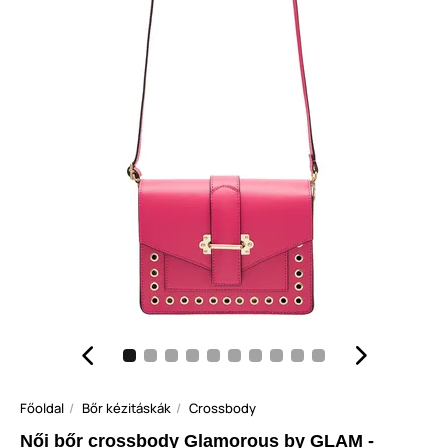
Főoldal
Bőr kézitáskák
Crossbody
Női bőr crossbody Glamorous by GLAM -