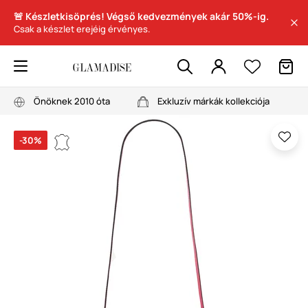
🚨 Készletkisöprés! Végső kedvezmények akár 50%-ig.
Csak a készlet erejéig érvényes.
Önöknek 2010 óta
Exkluzív márkák kollekciója
-30%