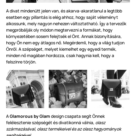
A divat mindenütt jelen van, és akarva-akaratlanul a legtöbb
esetben egy pillantás is elég ahhoz, hogy saját véleményt
alkossunk, mely nagyon nehezen változtatható. Így a tervezők
megpróbálják oly módon megtervezni a formákat, hogy
környezetében sosem felejtsék el Önt. Annak bizonyítására,
hogy Ön nem egy átlagos nő. Megérdemli, hogy a világ tudjon
Önről. A szépséget, melyet kiemelhet egy egyedi termék,
minden nő magában hordozza, csak hagynia kell, hogy a
felszínre törjön.
A
Glamorous by Glam
design csapata segít Önnek
felélesztenie szépségét és divatikonná válnia,
olasz
származásával, olasz termékeivel és az olasz hagyományok
segítségével.