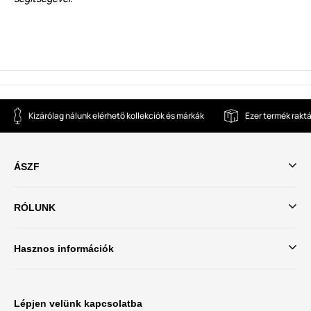
Kizárólag nálunk elérhető kollekciók és márkák
Ezer termék rakt
ÁSZF
RÓLUNK
Hasznos információk
Lépjen velünk kapcsolatba