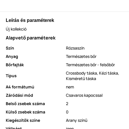
Leírás és paraméterek
Új kollekció
Alapvető paraméterek
Szín
Rózsaszín
Anyag
Természetes bőr
Bőrfajták
Természetes bőr - felsőbőr
Crossbody táska
,
Kézi táska
,
Típus
Kisméretű táska
A4 formátumú
nem
Záródási mód
Csavaros kapocssal
Belső zsebek száma
2
Külső zsebek száma
0
Kiegészítők színe
Arany színű
Vállpánt
igen