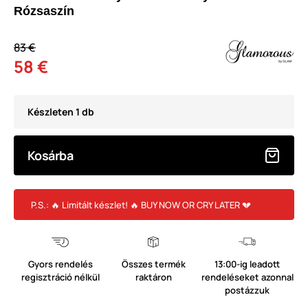
Rózsaszín
83 €
58 €
Készleten 1 db
Kosárba
P.S.: 🔥 Limitált készlet! 🔥 BUY NOW OR CRY LATER 💔
Gyors rendelés
Összes termék
13:00-ig leadott
regisztráció nélkül
raktáron
rendeléseket azonnal
postázzuk