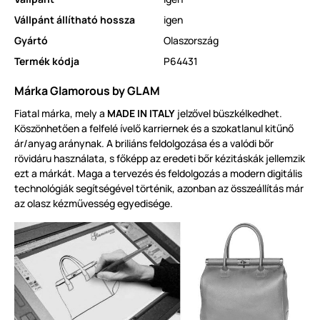
Vállpánt állítható hossza
igen
Gyártó
Olaszország
Termék kódja
P64431
Márka Glamorous by GLAM
Fiatal márka, mely a
MADE IN ITALY
jelzővel büszkélkedhet.
Köszönhetően a felfelé ívelő karriernek és a szokatlanul kitűnő
ár/anyag aránynak. A briliáns feldolgozása és a valódi bőr
rövidáru használata, s főképp az eredeti bőr kézitáskák jellemzik
ezt a márkát. Maga a tervezés és feldolgozás a modern digitális
technológiák segítségével történik, azonban az összeállítás már
az olasz kézművesség egyedisége.