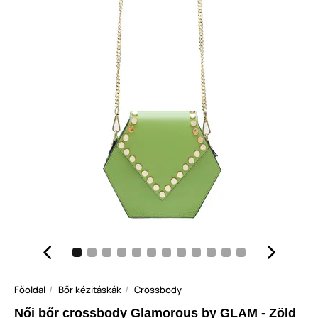
Főoldal
Bőr kézitáskák
Crossbody
Női bőr crossbody Glamorous by GLAM - Zöld