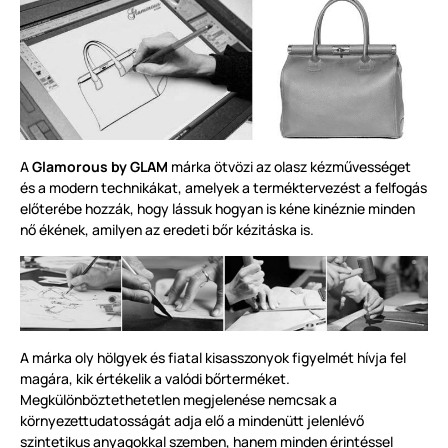
A
Glamorous by GLAM
márka ötvözi az olasz kézművességet
és a modern technikákat, amelyek a terméktervezést a felfogás
előterébe hozzák, hogy lássuk hogyan is kéne kinéznie minden
nő ékének, amilyen az eredeti bőr kézitáska is.
A márka oly hölgyek és fiatal kisasszonyok figyelmét hívja fel
magára, kik értékelik a valódi bőrterméket.
Megkülönböztethetetlen megjelenése nemcsak a
környezettudatosságát adja elő a mindenütt jelenlévő
szintetikus anyagokkal szemben, hanem minden érintéssel