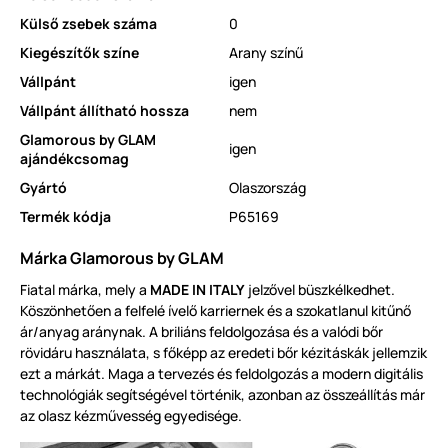
Külső zsebek száma
0
Kiegészítők színe
Arany színű
Vállpánt
igen
Vállpánt állítható hossza
nem
Glamorous by GLAM
igen
ajándékcsomag
Gyártó
Olaszország
Termék kódja
P65169
Márka Glamorous by GLAM
Fiatal márka, mely a
MADE IN ITALY
jelzővel büszkélkedhet.
Köszönhetően a felfelé ívelő karriernek és a szokatlanul kitűnő
ár/anyag aránynak. A briliáns feldolgozása és a valódi bőr
rövidáru használata, s főképp az eredeti bőr kézitáskák jellemzik
ezt a márkát. Maga a tervezés és feldolgozás a modern digitális
technológiák segítségével történik, azonban az összeállítás már
az olasz kézművesség egyedisége.