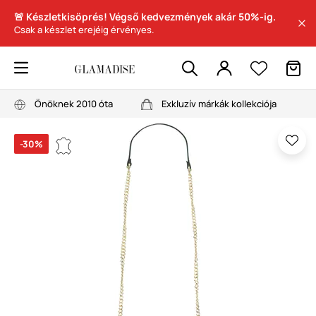
🚨 Készletkisöprés! Végső kedvezmények akár 50%-ig.
Csak a készlet erejéig érvényes.
Önöknek 2010 óta
Exkluzív márkák kollekciója
-30%