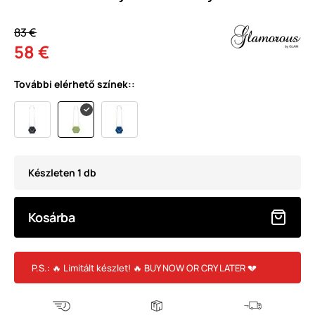
83 €
58 €
További elérhető színek::
Készleten 1 db
Kosárba
P.S.: 🔥 Limitált készlet! 🔥 BUY NOW OR CRY LATER 💔