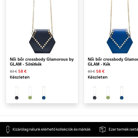
Női bőr crossbody Glamorous by
Női bőr crossbody Glamo
GLAM - Sötétkék
GLAM - Kék
58 €
58 €
83 €
83 €
Készleten
Készleten
Kizárólag nálunk elérhető kollekciók és márkák
Ezer termék rakt