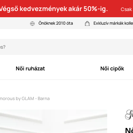
! Végső kedvezmények akár 50%-ig.
Csak 
Önöknek 2010 óta
Exkluzív márkák kolle
Női ruházat
Női cipők
amorous by GLAM - Barna
N