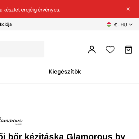
a készlet erejéig érvényes.
kciója
€ - HU
Kiegészítők
ői bőr kézitáska Glamorous by