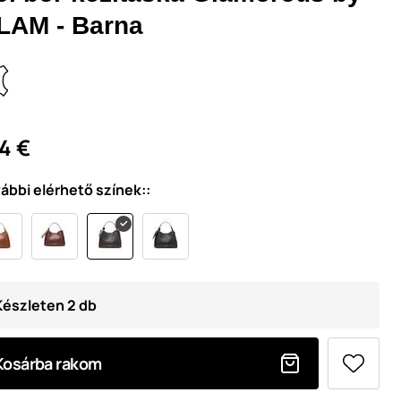
LAM - Barna
4 €
ábbi elérhető színek::
Készleten 2 db
Kosárba rakom