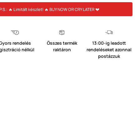
P.S.: 🔥 Limitált készlet! 🔥 BUY NOW OR CRY LATER 💔
Gyors rendelés
Összes termék
13:00-ig leadott
gisztráció nélkül
raktáron
rendeléseket azonnal
postázzuk