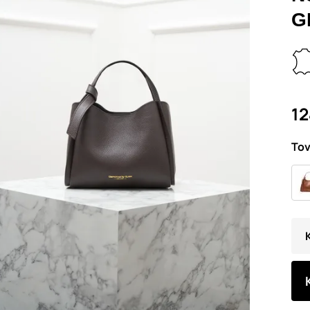
G
12
Tov