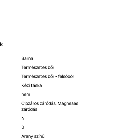
ek
Barna
Természetes bőr
Természetes bőr - felsőbőr
Kézi táska
nem
Cipzáros záródás
,
Mágneses
záródás
4
0
Arany színű