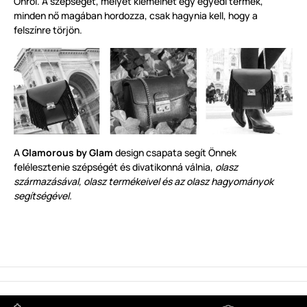
Önről. A szépséget, melyet kiemelhet egy egyedi termék,
minden nő magában hordozza, csak hagynia kell, hogy a
felszínre törjön.
A
Glamorous by Glam
design csapata segít Önnek
felélesztenie szépségét és divatikonná válnia,
olasz
származásával, olasz termékeivel és az olasz hagyományok
segítségével.