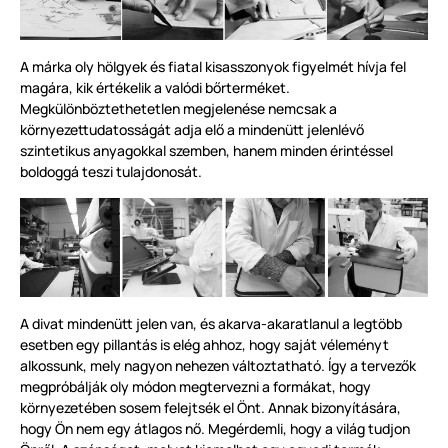
A márka oly hölgyek és fiatal kisasszonyok figyelmét hívja fel
magára, kik értékelik a valódi bőrterméket.
Megkülönböztethetetlen megjelenése nemcsak a
környezettudatosságát adja elő a mindenütt jelenlévő
szintetikus anyagokkal szemben, hanem minden érintéssel
boldoggá teszi tulajdonosát.
A divat mindenütt jelen van, és akarva-akaratlanul a legtöbb
esetben egy pillantás is elég ahhoz, hogy saját véleményt
alkossunk, mely nagyon nehezen változtatható. Így a tervezők
megpróbálják oly módon megtervezni a formákat, hogy
környezetében sosem felejtsék el Önt. Annak bizonyítására,
hogy Ön nem egy átlagos nő. Megérdemli, hogy a világ tudjon