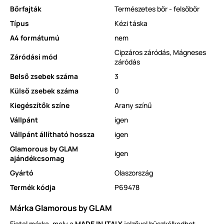
Bőrfajták
Természetes bőr - felsőbőr
Típus
Kézi táska
A4 formátumú
nem
Cipzáros záródás
,
Mágneses
Záródási mód
záródás
Belső zsebek száma
3
Külső zsebek száma
0
Kiegészítők színe
Arany színű
Vállpánt
igen
Vállpánt állítható hossza
igen
Glamorous by GLAM
igen
ajándékcsomag
Gyártó
Olaszország
Termék kódja
P69478
Márka Glamorous by GLAM
Fiatal márka, mely a
MADE IN ITALY
jelzővel büszkélkedhet.