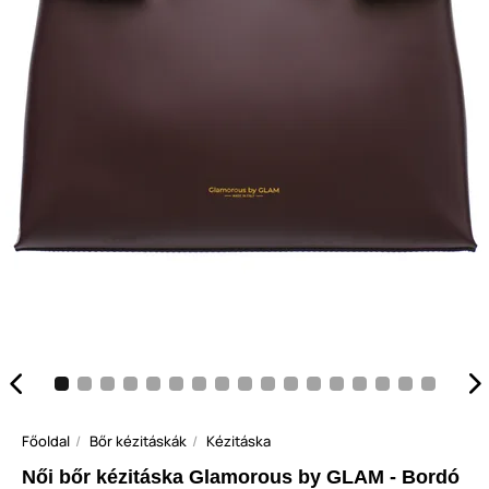
Főoldal
Bőr kézitáskák
Kézitáska
Női bőr kézitáska Glamorous by GLAM - Bordó