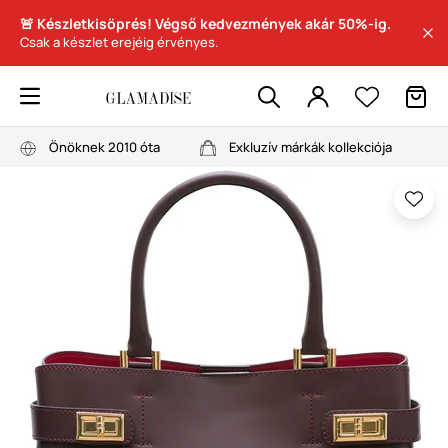
🚨 Készletkisöprés! Végső kedvezmények akár 50%-ig.
Csak a készlet erejéig érvényes.
Önöknek 2010 óta
Exkluzív márkák kollekciója