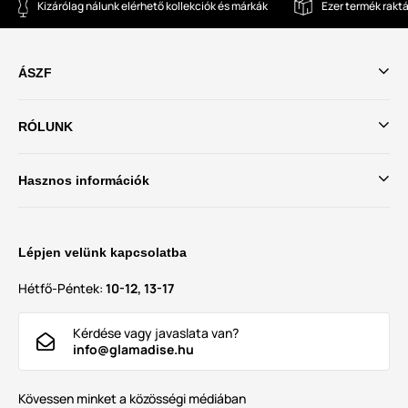
Kizárólag nálunk elérhető kollekciók és márkák
Ezer termék rakt
ÁSZF
RÓLUNK
Hasznos információk
Lépjen velünk kapcsolatba
Hétfő-Péntek:
10-12, 13-17
Kérdése vagy javaslata van?
info@glamadise.hu
Kövessen minket a közösségi médiában