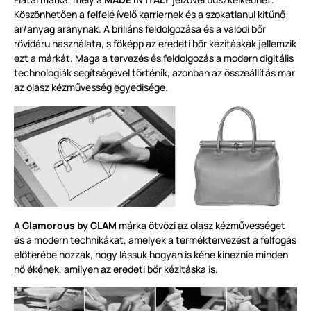
Köszönhetően a felfelé ívelő karriernek és a szokatlanul kitűnő
ár/anyag aránynak. A briliáns feldolgozása és a valódi bőr
rövidáru használata, s főképp az eredeti bőr kézitáskák jellemzik
ezt a márkát. Maga a tervezés és feldolgozás a modern digitális
technológiák segítségével történik, azonban az összeállítás már
az olasz kézművesség egyedisége.
A
Glamorous by GLAM
márka ötvözi az olasz kézművességet
és a modern technikákat, amelyek a terméktervezést a felfogás
előterébe hozzák, hogy lássuk hogyan is kéne kinéznie minden
nő ékének, amilyen az eredeti bőr kézitáska is.