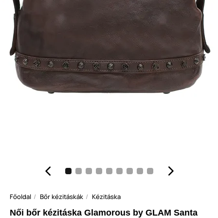
Főoldal
Bőr kézitáskák
Kézitáska
Női bőr kézitáska Glamorous by GLAM Santa