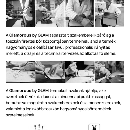
A
Glamorous by GLAM
tapasztalt szakemberei kizárólag a
toszkán
firenzei bőr központjában termelnek, ahol a termék
hagyományos előállításán kívül, professzionális irányítás
mellett, a dizájn és a technikai tervezés az alkotás fő eleme.
A
Glamorous by GLAM
termékeit azoknak ajánlja, akik
szeretnék ötvözni a luxust a mi
ndennapi praktikussággal,
bemutatva magukat a szakembereknek és a menedzsereknek,
valamint a leginkább toszkán hagyományos bőrtermékek
szerelmeseinek.