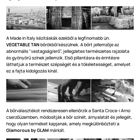
A
Made in Italy
kézitáskák ezekből a legfinomabb ún.
VEGETABLE TAN
bőrökből készülnek
.
A bőrt jellemzője az
abnormális "vastagság/erő", jellegzetes természetes raj
zolata
és gyönyörű sz
ínek jellemzik. Első
pillantásra és érintésre
láthatjuk a természet szépségét és a tökéletességet, amelyet
ez a fajta kidolgozás kínál.
A bőrválasztékot rendszeresen ellenőrzik a Santa Croce-i Arno
cserzőüzemben,
módosít
ják a bőr színét, árnyalatát és je
l
legét,
hogy olyan terméket kapjan
ak, amely megkülönbözteti a
Glamorous by GLAM
már
kát
.