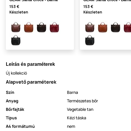
153 €
153 €
Készleten
Készleten
Leírás és paraméterek
Új kollekció
Alapvető paraméterek
Szín
Barna
Anyag
Természetes bőr
Bőrfajták
Vegetable tan
Típus
Kézi táska
A4 formátumú
nem