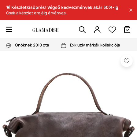
🚨 Készletkisöprés! Végső kedvezmények akár 50%-ig.
Csak a készlet erejéig érvényes.
Önöknek 2010 óta
Exkluzív márkák kollekciója