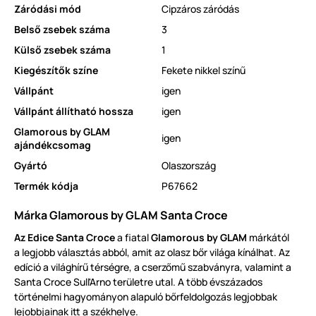
Záródási mód
Cipzáros záródás
Belső zsebek száma
3
Külső zsebek száma
1
Kiegészítők színe
Fekete nikkel színű
Vállpánt
igen
Vállpánt állítható hossza
igen
Glamorous by GLAM
igen
ajándékcsomag
Gyártó
Olaszország
Termék kódja
P67662
Márka Glamorous by GLAM Santa Croce
Az
Edice Santa Croce
a fiatal
Glamorous by GLAM
márkától
a
legjobb
választás
abból
, amit a
z olasz bőr világa kínálhat
.
Az
edíció a világhírű térségre, a cserzőmű szabványra, valamint a
Santa Croce Sull'Arno
területre utal
.
A több évszázados
történelmi hagy
ományon alapuló bőrf
e
ldolgozás legjobbak
lejobbjainak itt a székhel
ye
.