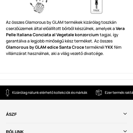
Az
ö
sszes
Glamorous by GLAM
termékek
kizárólag toszkán
cserzőüzemek által előállított bőrből készülnek
,
amelyek a
Vera
Pelle Italiana Conciata al Vegetale
konzorci
um
tagjai
,
így
garantál
v
a a legjobb minőségű kész terméket
.
Az összes
Glamo
rous by GLAM edice Santa Croce
terméknél
YKK
fém
villámzárat
használna
k
,
aki a világ vezető divatcége
.
Kizárólag nálunk elérhető kollekciók és márkák
Ezer termék rakt
ÁSZF
RÓLUNK