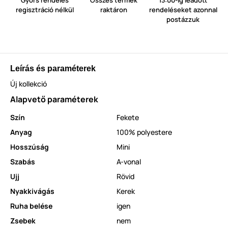
regisztráció nélkül
raktáron
rendeléseket azonnal
postázzuk
Leírás és paraméterek
Új kollekció
Alapvető paraméterek
Szín
Fekete
Anyag
100% polyestere
Hosszúság
Mini
Szabás
A-vonal
Ujj
Rövid
Nyakkivágás
Kerek
Ruha belése
igen
Zsebek
nem