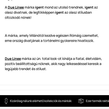
A
Due Linee
márka
igent
mond az utolsó trendnek,
igent
az
olasz divatnak, de legf
kképpen
igent
az olasz stílusban
ő
lt
zk
d
n
nek!
ö
ö
ö
ő
ő
A márka, amely Milánótól kezdve egészen Rómáig
zemeltet,
ü
eme ország divatjának a t
rténelmi gy
kereire hivatkozik.
ö
ö
Due Linee
márka az ún. total look-ot kínálja a fiatal, életvidám,
pozitív beállítottságú n
knek, akik nagy lelkesedéssel keresik a
ő
legújabb trendet és stílust.
Kizárólag nálunk elérhető kollekciók és márkák
Ezer termék rakt