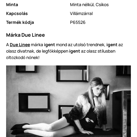
Minta
Minta nélkül
,
Csíkos
Kapcsolás
Villámzárral
Termék kódja
P65526
Márka Due Linee
A
Due Linee
márka
igent
mond az utolsó trendnek,
igent
az
olasz divatnak, de legf
kképpen
igent
az olasz stílusban
ő
lt
zk
d
n
nek!
ö
ö
ö
ő
ő