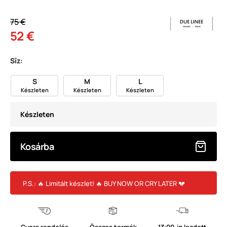
75 €
52 €
Sīz:
S
M
L
Készleten
Készleten
Készleten
Készleten
Kosárba
P.S.: 🔥 Limitált készlet! 🔥 BUY NOW OR CRY LATER 💔
Gyors rendelés
Összes termék
13:00-ig leadott