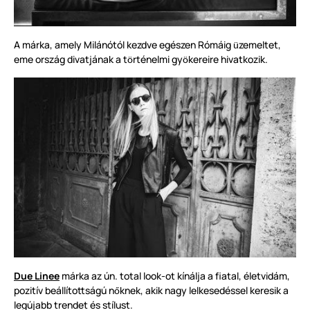
A márka, amely Milánótól kezdve egészen Rómáig
zemeltet,
ü
eme ország divatjának a t
rténelmi gy
kereire hivatkozik.
ö
ö
Due Linee
márka az ún. total look-ot kínálja a fiatal, életvidám,
pozitív beállítottságú n
knek, akik nagy lelkesedéssel keresik a
ő
legújabb trendet és stílust.