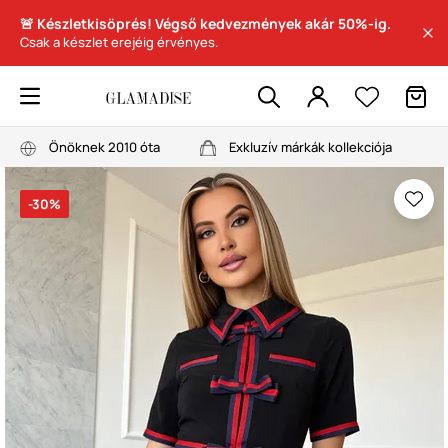
🚨 Készletkisöprés! Végső kedvezmények akár 50%-ig.
Csak a készlet erejéig érvényes.
Önöknek 2010 óta
Exkluzív márkák kollekciója
-30%