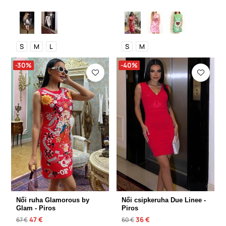
S
M
L
S
M
-30%
-40%
Női ruha Glamorous by
Női csipkeruha Due Linee -
Glam - Piros
Piros
47 €
36 €
67 €
60 €