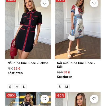
Női ruha Due Linee - Fekete
Női midi ruha Due Linee -
Kék
53 €
75 €
58 €
83 €
Készleten
Készleten
S
M
L
S
M
-30%
-30%