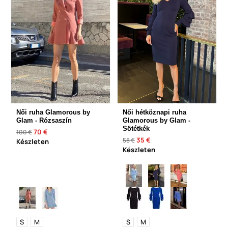
Női ruha Glamorous by
Női hétköznapi ruha
Glam - Rózsaszín
Glamorous by Glam -
Sötétkék
70 €
100 €
35 €
58 €
Készleten
Készleten
S
M
S
M