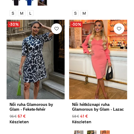
S
M
L
S
M
-30%
-30%
Női ruha Glamorous by
Női hétköznapi ruha
Glam - Fekete-fehér
Glamorous by Glam - Lazac
67 €
41 €
96 €
58 €
Készleten
Készleten