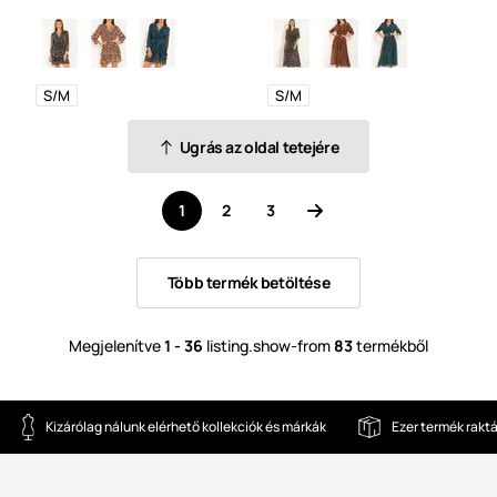
S/M
S/M
Ugrás az oldal tetejére
1
2
3
Több termék betöltése
Megjelenítve
1 - 36
listing.show-from
83
termékből
Kizárólag nálunk elérhető kollekciók és márkák
Ezer termék rakt