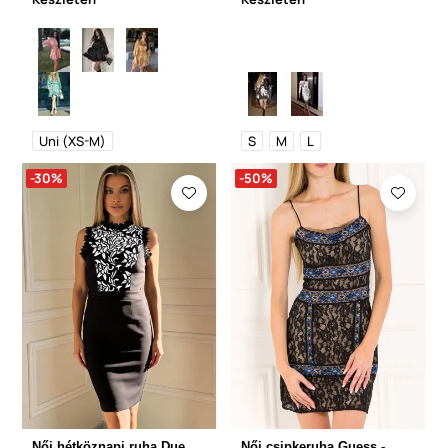
Uni (XS-M)
S
M
L
-30%
-50%
Női hétköznapi ruha Due
Női csipkeruha Guess -