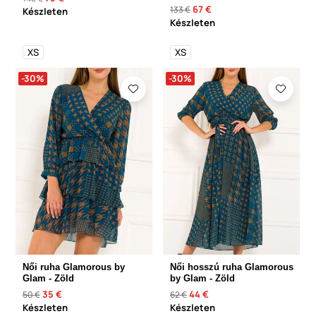
67 €
133 €
Készleten
Készleten
XS
XS
-30%
-30%
Női ruha Glamorous by
Női hosszú ruha Glamorous
Glam - Zöld
by Glam - Zöld
35 €
44 €
50 €
62 €
Készleten
Készleten