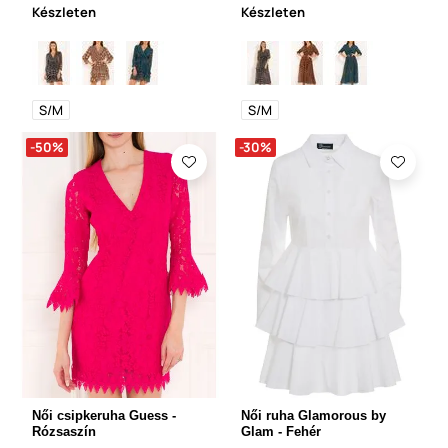
Készleten
Készleten
S/M
S/M
-50%
-30%
Női csipkeruha Guess -
Női ruha Glamorous by
Rózsaszín
Glam - Fehér