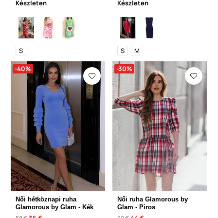
Készleten
Készleten
S
S
M
-40%
-30%
Női hétköznapi ruha
Női ruha Glamorous by
Glamorous by Glam - Kék
Glam - Piros
35 €
44 €