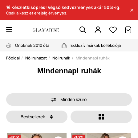
🚨 Készletkisöprés! Végső kedvezmények akár 50%-ig.
Csak a készlet erejéig érvényes.
Önöknek 2010 óta
Exkluzív márkák kollekciója
Főoldal
Női ruházat
Női ruhák
Mindennapi ruhák
Mindennapi ruhák
Minden szűrő
Bestsellerek
-30%
-30%