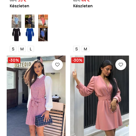
58 €
62 €
Készleten
Készleten
S
M
L
S
M
-30%
-30%