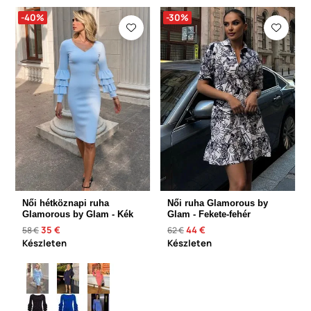
-40%
-30%
Női hétköznapi ruha
Női ruha Glamorous by
Glamorous by Glam - Kék
Glam - Fekete-fehér
35 €
44 €
58 €
62 €
Készleten
Készleten