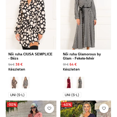
Női ruha CIUSA SEMPLICE
Női ruha Glamorous by
- Bézs
Glam - Fekete-fehér
38 €
64 €
54 €
91 €
Készleten
Készleten
UNI (S-L)
UNI (S-L)
-30%
-40%