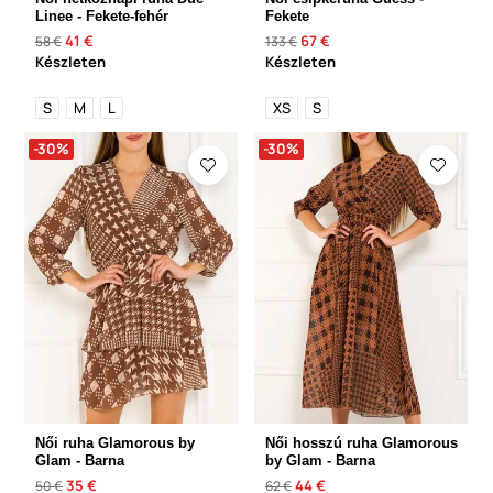
Linee - Fekete-fehér
Fekete
41 €
67 €
58 €
133 €
Készleten
Készleten
S
M
L
XS
S
-30%
-30%
Női ruha Glamorous by
Női hosszú ruha Glamorous
Glam - Barna
by Glam - Barna
35 €
44 €
50 €
62 €