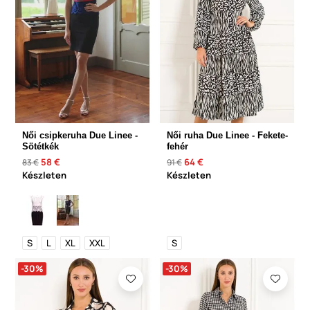
Női csipkeruha Due Linee -
Női ruha Due Linee - Fekete-
Sötétkék
fehér
58 €
64 €
83 €
91 €
Készleten
Készleten
S
L
XL
XXL
S
-30%
-30%