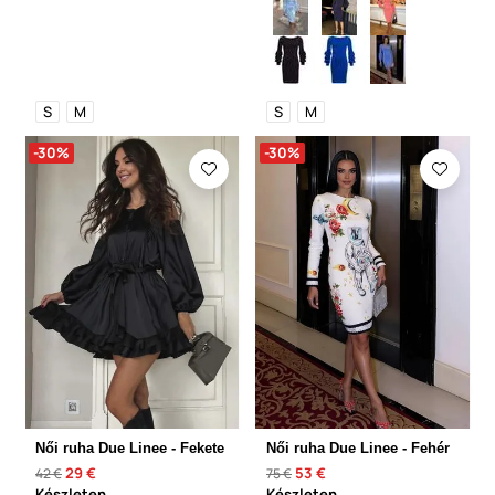
S
M
S
M
-30%
-30%
Női ruha Due Linee - Fekete
Női ruha Due Linee - Fehér
29 €
53 €
42 €
75 €
Készleten
Készleten