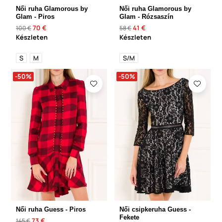
Női ruha Glamorous by
Női ruha Glamorous by
Glam - Piros
Glam - Rózsaszín
70 €
41 €
100 €
58 €
Készleten
Készleten
S
M
S/M
-50%
-50%
Női ruha Guess - Piros
Női csipkeruha Guess -
Fekete
73 €
145 €