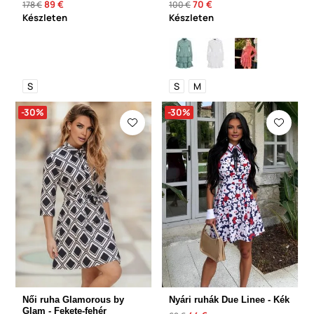
89 €
70 €
178 €
100 €
Készleten
Készleten
S
S
M
-30%
-30%
Női ruha Glamorous by
Nyári ruhák Due Linee - Kék
Glam - Fekete-fehér