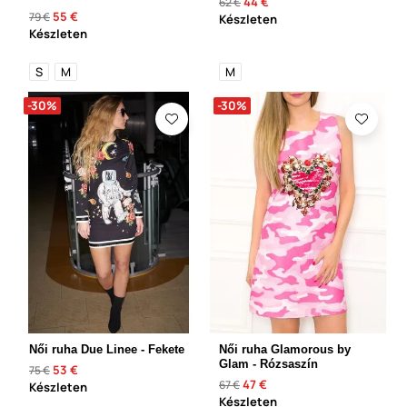
44 €
62 €
55 €
79 €
Készleten
Készleten
S
M
M
-30%
-30%
Női ruha Due Linee - Fekete
Női ruha Glamorous by
Glam - Rózsaszín
53 €
75 €
47 €
67 €
Készleten
Készleten