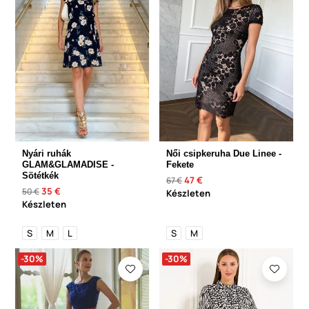
Nyári ruhák
Női csipkeruha Due Linee -
GLAM&GLAMADISE -
Fekete
Sötétkék
47 €
67 €
35 €
50 €
Készleten
Készleten
S
M
L
S
M
-30%
-30%