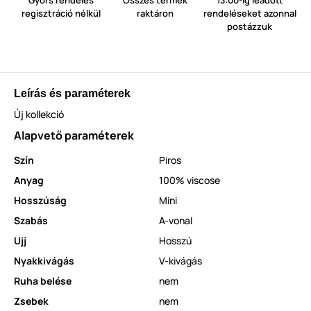
regisztráció nélkül
raktáron
rendeléseket azonnal
postázzuk
Leírás és paraméterek
Új kollekció
Alapvető paraméterek
Szín
Piros
Anyag
100% viscose
Hosszúság
Mini
Szabás
A-vonal
Ujj
Hosszú
Nyakkivágás
V-kivágás
Ruha belése
nem
Zsebek
nem