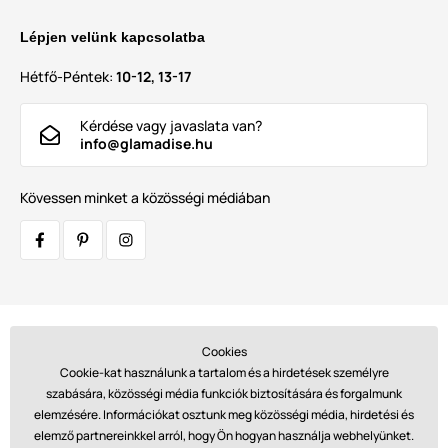
Lépjen velünk kapcsolatba
Hétfő-Péntek:
10-12, 13-17
Kérdése vagy javaslata van?
info@glamadise.hu
Kövessen minket a közösségi médiában
Szállítók:
Cookies
Cookie-kat használunk a tartalom és a hirdetések személyre
szabására, közösségi média funkciók biztosítására és forgalmunk
elemzésére. Információkat osztunk meg közösségi média, hirdetési és
Fizetések:
elemző partnereinkkel arról, hogy Ön hogyan használja webhelyünket.