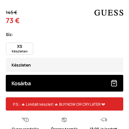
145 €
73 €
Sīz:
XS
Készleten
Készleten
Kosárba
P.S.: 🔥 Limitált készlet! 🔥 BUY NOW OR CRY LATER 💔
Gyors rendelés
Összes termék
13:00-ig leadott