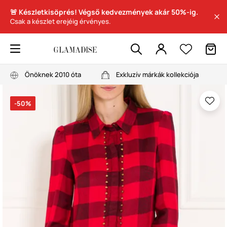
🚨 Készletkisöprés! Végső kedvezmények akár 50%-ig.
Csak a készlet erejéig érvényes.
Önöknek 2010 óta
Exkluzív márkák kollekciója
-50%