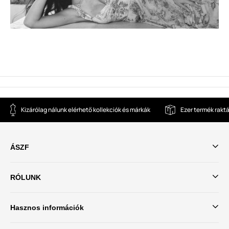
Kizárólag nálunk elérhető kollekciók és márkák
Ezer termék rakt
ÁSZF
RÓLUNK
Hasznos információk