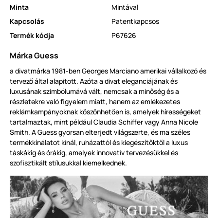
Minta
Mintával
Kapcsolás
Patentkapcsos
Termék kódja
P67626
Márka Guess
a divatmárka 1981-ben Georges Marciano amerikai vállalkozó és
tervező által alapított. Azóta a divat eleganciájának és
luxusának szimbólumává vált, nemcsak a minőség és a
részletekre való figyelem miatt, hanem az emlékezetes
reklámkampányoknak köszönhetően is, amelyek hírességeket
tartalmaztak, mint például Claudia Schiffer vagy Anna Nicole
Smith. A Guess gyorsan elterjedt világszerte, és ma széles
termékkínálatot kínál, ruházattól és kiegészítőktől a luxus
táskákig és órákig, amelyek innovatív tervezésükkel és
szofisztikált stílusukkal kiemelkednek.