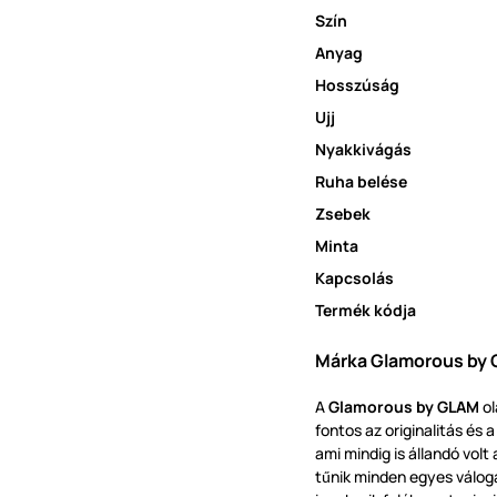
Szín
Anyag
Hosszúság
Ujj
Nyakkivágás
Ruha belése
Zsebek
Minta
Kapcsolás
Termék kódja
Márka Glamorous by 
A
Glamorous by GLAM
ol
fontos az originalitás és 
ami mindig is állandó volt
t
nik minden egyes válog
ű