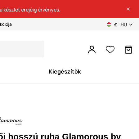
a készlet erejéig érvényes.
kciója
€ - HU
Kiegészítők
ői hosszú ruha Glamorous by