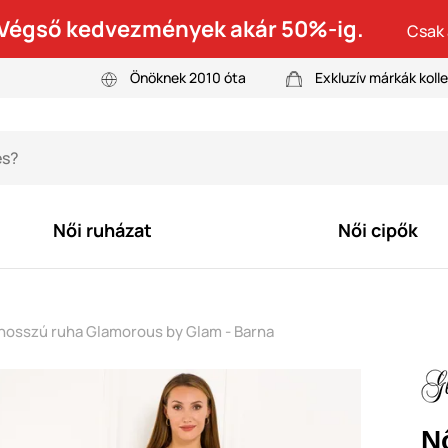
! Végső kedvezmények akár 50%-ig.
Csak 
Önöknek 2010 óta
Exkluzív márkák kolle
Női ruházat
Női cipők
hosszú ruha Glamorous by Glam - Barna
N