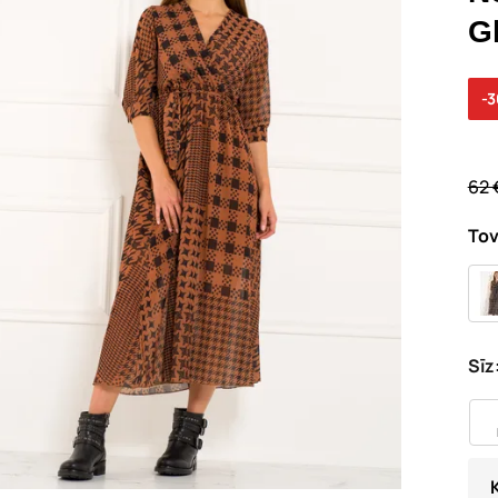
G
-
62 
Tov
Sīz