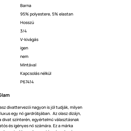
Barna
95% polyestere, 5% elastan
Hosszú
3/4
V-kivágás
igen
nem
Mintával
​Kapcsolás nélkül
P67414
Glam
asz divattervez
i nagyon is jól tudják, milyen
ő
a luxus egy n
gardróbjában. Az olasz dizájn,
ő
 a divat színterén, egyértelm
választásnak
ű
atós és igényes n
számára. Ez a márka
ő