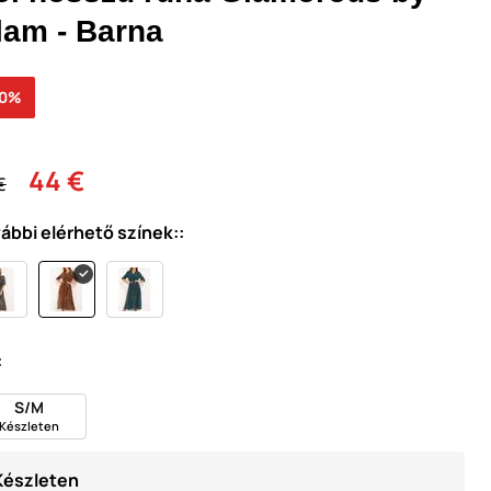
lam - Barna
30%
44 €
€
ábbi elérhető színek::
:
S/M
Készleten
Készleten