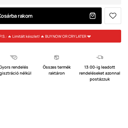
Kosárba rakom
P.S.: 🔥 Limitált készlet! 🔥 BUY NOW OR CRY LATER 💔
Gyors rendelés
Összes termék
13:00-ig leadott
gisztráció nélkül
raktáron
rendeléseket azonnal
postázzuk