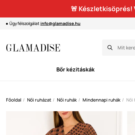
🚨 Készletkisöprés
Ügyfélszolgálat
info@glamadise.hu
Bőr kézitáskák
Főoldal
Női ruházat
Női ruhák
Mindennapi ruhák
Női 