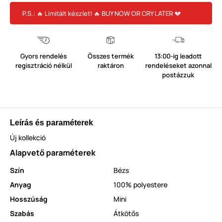
P.S.: 🔥 Limitált készlet! 🔥 BUY NOW OR CRY LATER 💔
Gyors rendelés
Összes termék
13:00-ig leadott
regisztráció nélkül
raktáron
rendeléseket azonnal
postázzuk
Leírás és paraméterek
Új kollekció
Alapvető paraméterek
Szín
Bézs
Anyag
100% polyestere
Hosszúság
Mini
Szabás
Átkötős