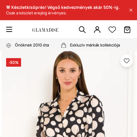
🚨 Készletkisöprés! Végső kedvezmények akár 50%-ig.
Csak a készlet erejéig érvényes.
Önöknek 2010 óta
Exkluzív márkák kollekciója
-30%