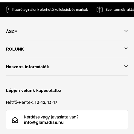
Kizárólag nálunk elérhető kollekciók és márkák
Ezer termék rakt
ÁSZF
RÓLUNK
Hasznos információk
Lépjen velünk kapcsolatba
Hétfő-Péntek:
10-12, 13-17
Kérdése vagy javaslata van?
info@glamadise.hu