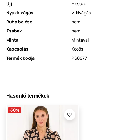
Ujj
Hosszú
Nyakkivágás
V-kivágás
Ruha belése
nem
Zsebek
nem
Minta
Mintával
Kapcsolás
Kötős
Termék kódja
P68977
Hasonló termékek
-30%