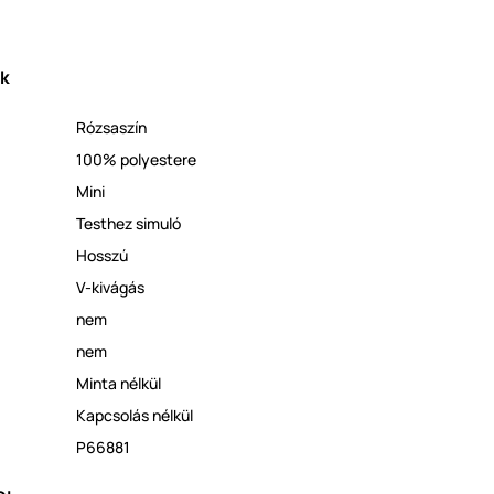
ek
Rózsaszín
100% polyestere
Mini
Testhez simuló
Hosszú
V-kivágás
nem
nem
Minta nélkül
​Kapcsolás nélkül
P66881