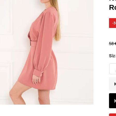
R
-
58 
Sīz