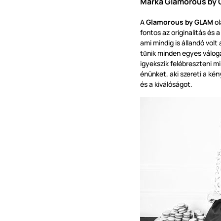
Márka Glamorous by 
A
Glamorous by GLAM
ol
fontos az originalitás és 
ami mindig is állandó volt
t
nik minden egyes válog
ű
igyekszik felébreszteni 
énünket, aki szereti a kén
és a kiválóságot.