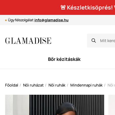
🚨 Készletkisöprés
Ügyfélszolgálat
info@glamadise.hu
Bőr kézitáskák
Főoldal
Női ruházat
Női ruhák
Mindennapi ruhák
Női 