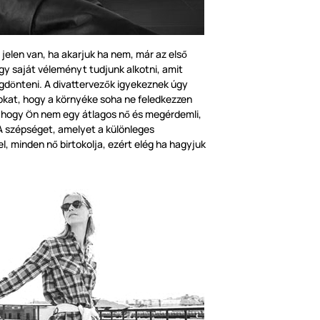
jelen van, ha akarjuk ha nem, már az els
ő
y saját véleményt tudjunk alkotni, amit
gd
nteni. A divattervez
k igyekeznek úgy
ö
ő
okat, hogy a
környék
e soha ne feledkezzen
, hogy
n nem egy átlagos n
és megérdemli,
Ö
ő
 A szépséget, amelyet a k
ü
l
ö
nleges
l, minden n
birtokolja, ezért elég ha hagyjuk
ő