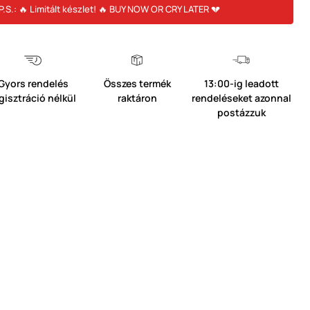
P.S.: 🔥 Limitált készlet! 🔥 BUY NOW OR CRY LATER 💔
Gyors rendelés
Összes termék
13:00-ig leadott
gisztráció nélkül
raktáron
rendeléseket azonnal
postázzuk