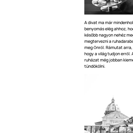
A divat ma már mindenhol 
benyomás elég ahhoz, hog
később nagyon nehéz me
megtervezni a ruhadarab
meg
nr
l. Rámutat arra
Ö
ő
hogy a világ tudjon err
l.
ő
ruházat még jobban kieme
tündökölni.