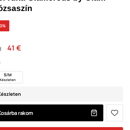
ózsaszín
30%
41 €
€
:
S/M
Készleten
Készleten
Kosárba rakom