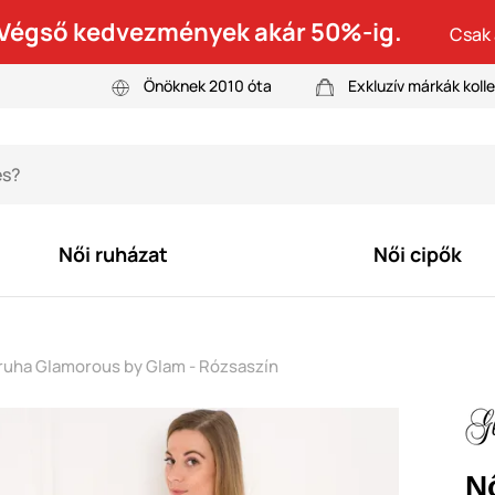
! Végső kedvezmények akár 50%-ig.
Csak 
Önöknek 2010 óta
Exkluzív márkák kolle
Női ruházat
Női cipők
ruha Glamorous by Glam - Rózsaszín
N