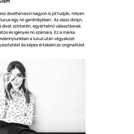
Glam
asz divattervez
i nagyon is jól tudják, milyen
ő
a luxus egy n
gardróbjában. Az olasz dizájn,
ő
 a divat színterén, egyértelm
választásnak
ű
atós és igényes n
számára. Ez a márka
ő
mindannyiunkban a luxus után vágyakozó
yesztetést és képes értékelni az originalitást