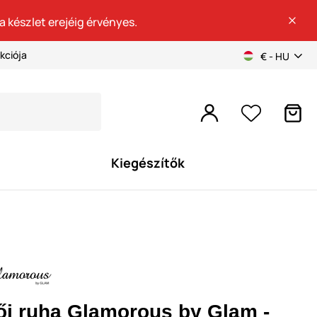
a készlet erejéig érvényes.
kciója
€ - HU
Kiegészítők
ői ruha Glamorous by Glam -