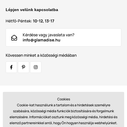
Lépjen velünk kapcsolatba
Hétfő-Péntek:
10-12, 13-17
Kérdése vagy javaslata van?
info@glamadise.hu
Kövessen minket a közösségi médiában
Szállítók:
Cookies
Cookie-kat használunk a tartalom és a hirdetések személyre
szabására, közösségi média funkciók biztosítására és forgalmunk
elemzésére. Információkat osztunk meg közösségi média, hirdetési és
Fizetések:
elemző partnereinkkel arról, hogy Ön hogyan használja webhelyünket.