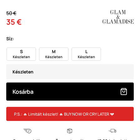
50 €
35 €
Sīz:
S
M
L
Készleten
Készleten
Készleten
Készleten
Kosárba
P.S.: 🔥 Limitált készlet! 🔥 BUY NOW OR CRY LATER 💔