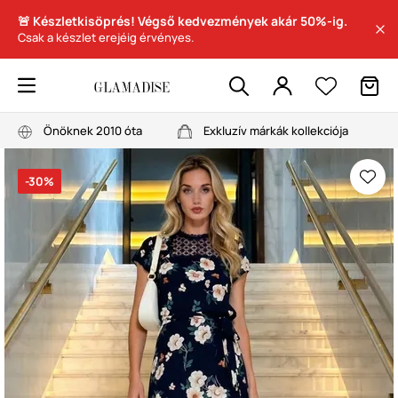
🚨 Készletkisöprés! Végső kedvezmények akár 50%-ig.
Csak a készlet erejéig érvényes.
Önöknek 2010 óta
Exkluzív márkák kollekciója
-30%