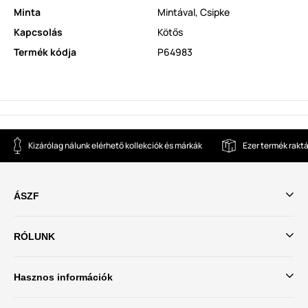
Minta
Mintával
,
Csipke
Kapcsolás
Kötős
Termék kódja
P64983
Kizárólag nálunk elérhető kollekciók és márkák
Ezer termék rakt
ÁSZF
RÓLUNK
Hasznos információk