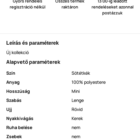
Gyors rendelés
Összes termék
13:00-ig leadott
regisztráció nélkül
raktáron
rendeléseket azonnal
postázzuk
Leírás és paraméterek
Új kollekció
Alapvető paraméterek
Szín
Sötétkék
Anyag
100% polyestere
Hosszúság
Mini
Szabás
Lenge
Ujj
Rövid
Nyakkivágás
Kerek
Ruha belése
nem
Zsebek
nem