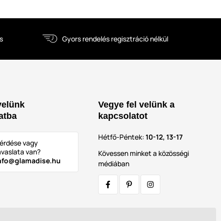
s
Gyors rendelés regisztráció nélkül
velünk
Vegye fel velünk a
atba
kapcsolatot
Hétfő-Péntek:
10-12, 13-17
érdése vagy
avaslata van?
Kövessen minket a közösségi
nfo@glamadise.hu
médiában