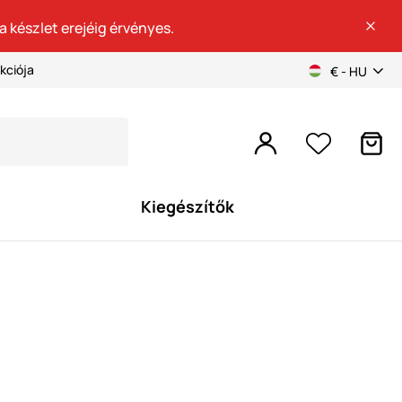
a készlet erejéig érvényes.
kciója
€ - HU
Kiegészítők