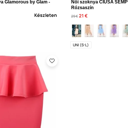
ya Glamorous by Glam -
Női szoknya CIUSA SEMP
Rózsaszín
Készleten
21 €
29 €
UNI (S-L)