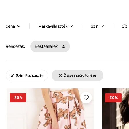
cena
Márkaválaszték
Szín
Sīz
Rendezés:
Bestsellerek
Szín: Rózsaszín
Összes szűrő törlése
-30%
-30%