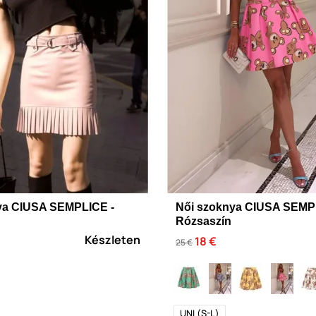
ya CIUSA SEMPLICE -
Női szoknya CIUSA SEMP
Rózsaszín
Készleten
18 €
25 €
UNI (S-L)