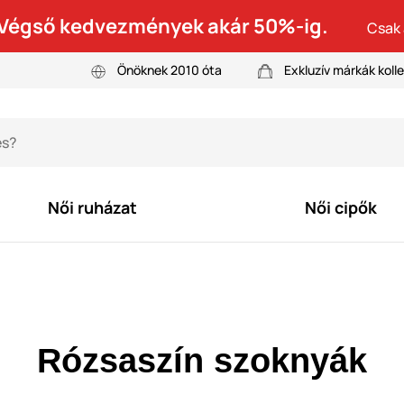
! Végső kedvezmények akár 50%-ig.
Csak 
Önöknek 2010 óta
Exkluzív márkák kolle
Női ruházat
Női cipők
Rózsaszín szoknyák