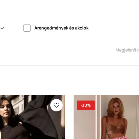
Árengedmények és akciók
Megjelenít
-30%