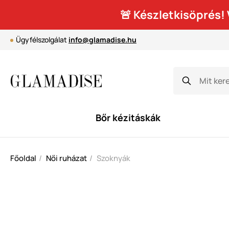
🚨 Készletkisöprés
Ügyfélszolgálat
info@glamadise.hu
Bőr kézitáskák
Főoldal
Női ruházat
Szoknyák