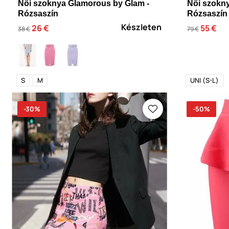
Női szoknya Glamorous by Glam -
Női szokn
Rózsaszín
Rózsaszín
Készleten
26 €
55 €
38 €
79 €
S
M
UNI (S-L)
-30%
-50%