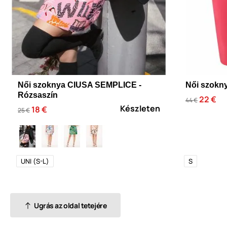
Női szoknya CIUSA SEMPLICE -
Női szokny
Rózsaszín
22 €
44 €
Készleten
18 €
25 €
UNI (S-L)
S
Ugrás az oldal tetejére