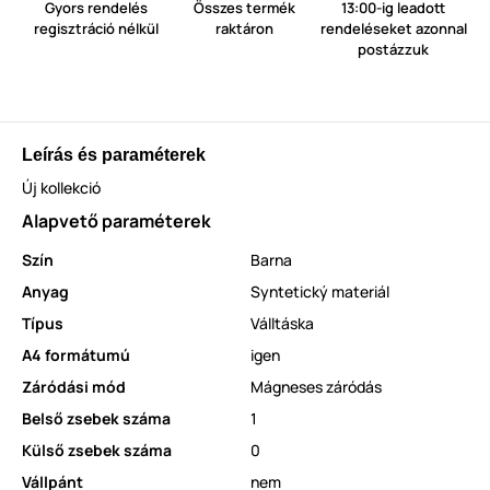
Gyors rendelés
Összes termék
13:00-ig leadott
regisztráció nélkül
raktáron
rendeléseket azonnal
postázzuk
Leírás és paraméterek
Új kollekció
Alapvető paraméterek
Szín
Barna
Anyag
Syntetický materiál
Típus
Válltáska
A4 formátumú
igen
Záródási mód
Mágneses záródás
Belső zsebek száma
1
Külső zsebek száma
0
Vállpánt
nem