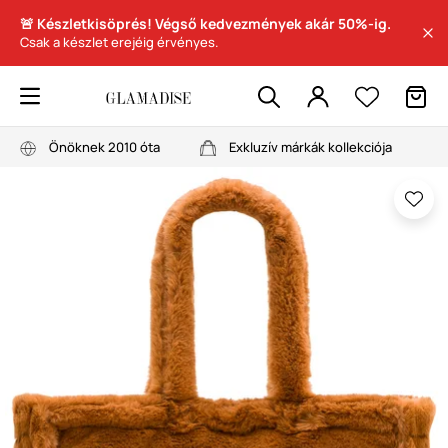
🚨 Készletkisöprés! Végső kedvezmények akár 50%-ig.
Csak a készlet erejéig érvényes.
Önöknek 2010 óta
Exkluzív márkák kollekciója