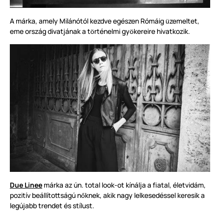
A márka, amely Milánótól kezdve egészen Rómáig
zemeltet,
ü
eme ország divatjának a t
rténelmi gy
kereire hivatkozik.
ö
ö
Due Linee
márka az ún. total look-ot kínálja a fiatal, életvidám,
pozitív beállítottságú n
knek, akik nagy lelkesedéssel keresik a
ő
legújabb trendet és stílust.