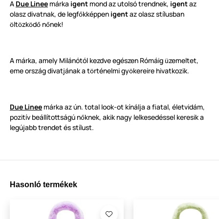
A
Due Linee
márka
igent
mond az utolsó trendnek,
igent
az
olasz divatnak, de legf
kképpen
igent
az olasz stílusban
ő
lt
zk
d
n
nek!
ö
ö
ö
ő
ő
A márka, amely Milánótól kezdve egészen Rómáig
zemeltet,
ü
eme ország divatjának a t
rténelmi gy
kereire hivatkozik.
ö
ö
Due Linee
márka az ún. total look-ot kínálja a fiatal, életvidám,
pozitív beállítottságú n
knek, akik nagy lelkesedéssel keresik a
ő
legújabb trendet és stílust.
Hasonló termékek