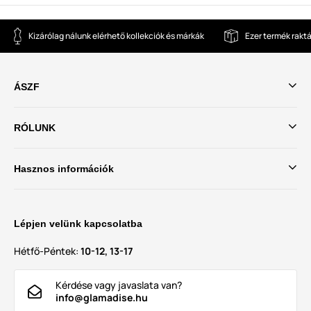
Kizárólag nálunk elérhető kollekciók és márkák
Ezer termék rakt
ÁSZF
RÓLUNK
Hasznos információk
Lépjen velünk kapcsolatba
Hétfő-Péntek:
10-12, 13-17
Kérdése vagy javaslata van?
info@glamadise.hu