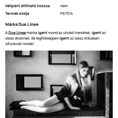
Vállpánt állítható hossza
nem
Termék kódja
P67514
Márka Due Linee
A
Due Linee
márka
igent
mond az utolsó trendnek,
igent
az
olasz divatnak, de legf
kképpen
igent
az olasz stílusban
ő
lt
zk
d
n
nek!
ö
ö
ö
ő
ő