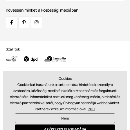
Kövessen minket a közösségi médiában
Szállítók:
Fizetések:
Cookies
Cookie-kat használunk a tartalom és a hirdetések személyre
szabására, közösségi média funkciók biztosítására és forgalmunk
elemzésére. Információkat osztunk meg közösségi média, hirdetési és
© 2026 www.glamadise.hu. Technikailag biztosítja
Simplia s.r.o.
elemző partnereinkkel arról, hogy Ön hogyan használja webhelyünket.
Partnerek ezzel az információval.
INFO
€ - HU
Nem
AZ ÖSSZES ELFOGADÁSA