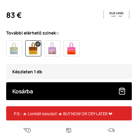
83 €
További elérhető színek::
Készleten 1 db
Kosárba
P.S.: 🔥 Limitált készlet! 🔥 BUY NOW OR CRY LATER 💔