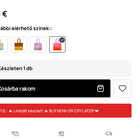
 €
ábbi elérhető színek::
Készleten 1 db
Kosárba rakom
P.S.: 🔥 Limitált készlet! 🔥 BUY NOW OR CRY LATER 💔