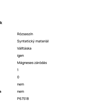
ek
Rózsaszín
Syntetický materiál
Válltáska
igen
Mágneses záródás
1
0
nem
a
nem
P67518