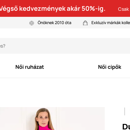
! Végső kedvezmények akár 50%-ig.
Csak 
Önöknek 2010 óta
Exkluzív márkák kolle
Női ruházat
Női cipők
D