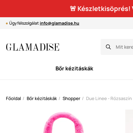
🚨 Készletkisöprés
Ügyfélszolgálat
info@glamadise.hu
Bőr kézitáskák
Főoldal
Bőr kézitáskák
Shopper
Due Linee - Rózsaszín