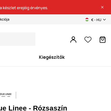
a készlet erejéig érvényes.
kciója
€ - HU
Kiegészítők
ue Linee - Rózsaszín