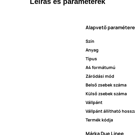
Leírás és paraméterek
Alapvető paraméter
Szín
Anyag
Típus
A4 formátumú
Záródási mód
Belső zsebek száma
Külső zsebek száma
Vállpánt
Vállpánt állítható hossz
Termék kódja
Márka Due Linee