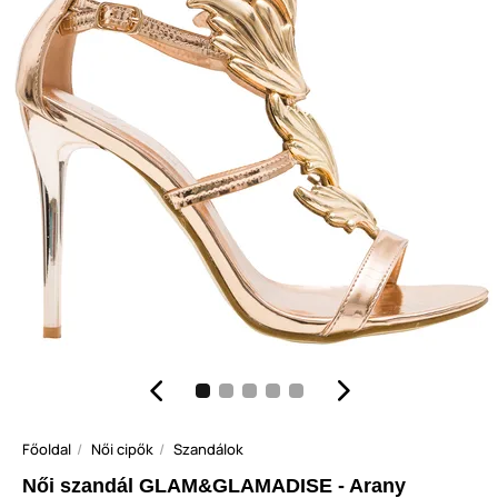
Főoldal
Női cipők
Szandálok
Női szandál GLAM&GLAMADISE - Arany