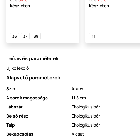
Készleten
Készleten
36
37
39
41
Leírás és paraméterek
Új kollekció
Alapvető paraméterek
Szín
Arany
A sarok magassága
11.5 cm
Lábszár
Ekológikus bőr
Belső rész
Ekológikus bőr
Talp
Ekológikus bőr
Bekapcsolás
A csat