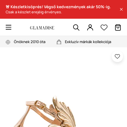
🚨 Készletkisöprés! Végső kedvezmények akár 50%-ig.
Csak a készlet erejéig érvényes.
Önöknek 2010 óta
Exkluzív márkák kollekciója