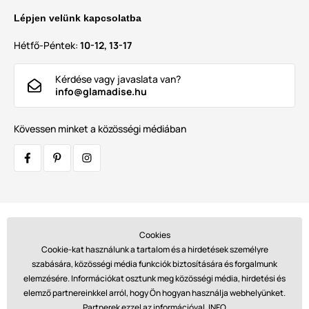
Lépjen velünk kapcsolatba
Hétfő-Péntek:
10-12, 13-17
Kérdése vagy javaslata van?
info@glamadise.hu
Kövessen minket a közösségi médiában
Szállítók:
Cookies
Cookie-kat használunk a tartalom és a hirdetések személyre
szabására, közösségi média funkciók biztosítására és forgalmunk
elemzésére. Információkat osztunk meg közösségi média, hirdetési és
Fizetések:
elemző partnereinkkel arról, hogy Ön hogyan használja webhelyünket.
Partnerek ezzel az információval.
INFO