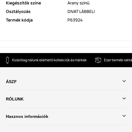
Kiegészítők színe
Arany színű
Osztályozás
DIVAT LÁBBELI
Termék kódja
P63924
Kizárólag nálunk elérhető kollekciók és márkák
Ezer termék rakt
ÁSZF
RÓLUNK
Hasznos információk