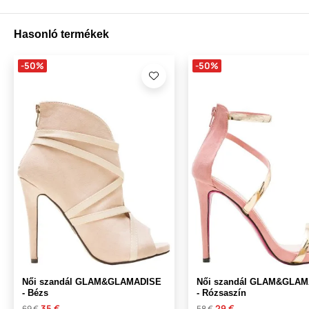
Hasonló termékek
-50%
-50%
Női szandál GLAM&GLAMADISE
Női szandál GLAM&GLA
- Bézs
- Rózsaszín
35 €
29 €
69 €
58 €