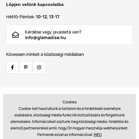
Lépjen velünk kapcsolatba
Hétfő-Péntek:
10-12, 13-17
Kérdése vagy javaslata van?
info@glamadise.hu
Kövessen minket a közösségi médiában
Szállítók:
Cookies
Cookie-kat használunk a tartalom és a hirdetések személyre
szabására, közösségi média funkciók biztosítására és forgalmunk
elemzésére. Információkat osztunk meg közösségi média, hirdetési és
Fizetések:
elemző partnereinkkel arról, hogy Ön hogyan használja webhelyünket.
Partnerek ezzel az információval.
INFO