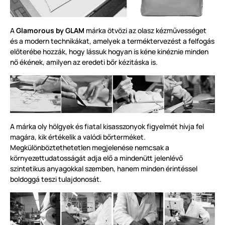
A
Glamorous by GLAM
márka ötvözi az olasz kézművességet
és a modern technikákat, amelyek a terméktervezést a felfogás
előterébe hozzák, hogy lássuk hogyan is kéne kinéznie minden
nő ékének, amilyen az eredeti bőr kézitáska is.
A márka oly hölgyek és fiatal kisasszonyok figyelmét hívja fel
magára, kik értékelik a valódi bőrterméket.
Megkülönböztethetetlen megjelenése nemcsak a
környezettudatosságát adja elő a mindenütt jelenlévő
szintetikus anyagokkal szemben, hanem minden érintéssel
boldoggá teszi tulajdonosát.