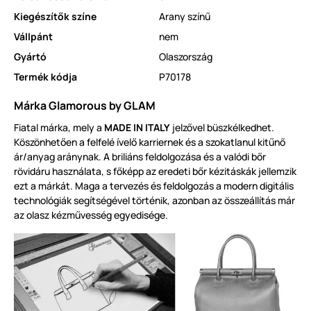
Kiegészítők színe
Arany színű
Vállpánt
nem
Gyártó
Olaszország
Termék kódja
P70178
Márka Glamorous by GLAM
Fiatal márka, mely a
MADE IN ITALY
jelzővel büszkélkedhet.
Köszönhetően a felfelé ívelő karriernek és a szokatlanul kitűnő
ár/anyag aránynak. A briliáns feldolgozása és a valódi bőr
rövidáru használata, s főképp az eredeti bőr kézitáskák jellemzik
ezt a márkát. Maga a tervezés és feldolgozás a modern digitális
technológiák segítségével történik, azonban az összeállítás már
az olasz kézművesség egyedisége.