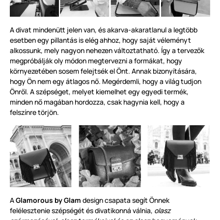
A divat mindenütt jelen van, és akarva-akaratlanul a legtöbb
esetben egy pillantás is elég ahhoz, hogy saját véleményt
alkossunk, mely nagyon nehezen változtatható. Így a tervezők
megpróbálják oly módon megtervezni a formákat, hogy
környezetében sosem felejtsék el Önt. Annak bizonyítására,
hogy Ön nem egy átlagos nő. Megérdemli, hogy a világ tudjon
Önről. A szépséget, melyet kiemelhet egy egyedi termék,
minden nő magában hordozza, csak hagynia kell, hogy a
felszínre törjön.
A
Glamorous by Glam
design csapata segít Önnek
felélesztenie szépségét és divatikonná válnia,
olasz