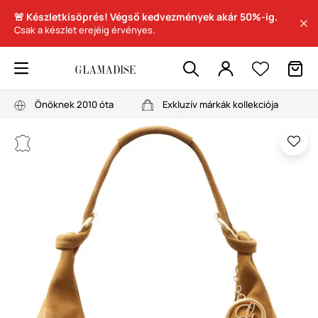
🚨 Készletkisöprés! Végső kedvezmények akár 50%-ig.
Csak a készlet erejéig érvényes.
Önöknek 2010 óta
Exkluzív márkák kollekciója