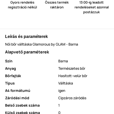
Gyors rendelés
Összes termék
13:00-ig leadott
regisztráció nélkül
raktáron
rendeléseket azonnal
postázzuk
Leírás és paraméterek
Női bőr válltáska Glamorous by GLAM - Barna
Alapvető paraméterek
Szín
Barna
Anyag
Természetes bőr
Bőrfajták
Hasított-velúr bőr
Típus
Válltáska
A4 formátumú
igen
Záródási mód
Cipzáros záródás
Belső zsebek száma
1
Külső zsebek száma
0