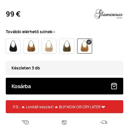
99 €
További elérhető színek::
Készleten 3 db
Kosárba
P.S.: 🔥 Limitált készlet! 🔥 BUY NOW OR CRY LATER 💔