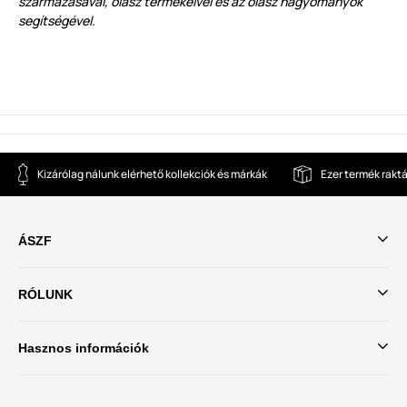
származásával, olasz termékeivel és az olasz hagyományok
segítségével.
Kizárólag nálunk elérhető kollekciók és márkák
Ezer termék rakt
ÁSZF
RÓLUNK
Hasznos információk