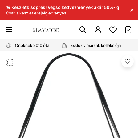
🚨 Készletkisöprés! Végső kedvezmények akár 50%-ig.
Csak a készlet erejéig érvényes.
Önöknek 2010 óta
Exkluzív márkák kollekciója