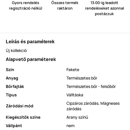
Gyors rendelés
Összes termék
13:00-ig leadott
regisztráció nélkül
raktáron
rendeléseket azonnal
postázzuk
Leírás és paraméterek
Új kollekció
Alapvető paraméterek
Szín
Fekete
Anyag
Természetes bőr
Bőrfajták
Természetes bőr - felsőbőr
Típus
Válltáska
Cipzáros záródás
,
Mágneses
Záródási mód
záródás
Kiegészítők színe
Arany színű
Vállpánt
nem