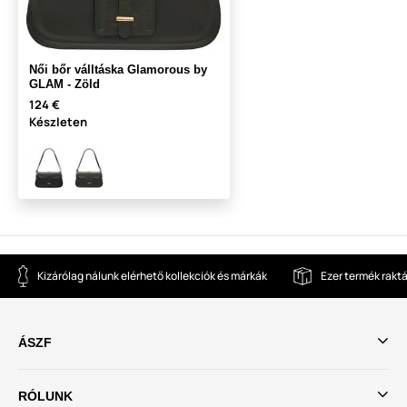
Női bőr válltáska Glamorous by
GLAM - Zöld
124 €
Készleten
Kizárólag nálunk elérhető kollekciók és márkák
Ezer termék rakt
ÁSZF
RÓLUNK