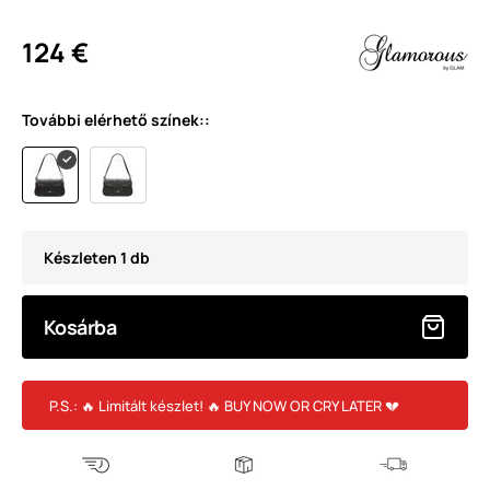
124 €
További elérhető színek::
Készleten 1 db
Kosárba
P.S.: 🔥 Limitált készlet! 🔥 BUY NOW OR CRY LATER 💔