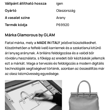
Vállpánt állítható hossza
igen
Gyártó
Olaszország
A vasalat színe
Arany
Termék kódja
P69920
Márka Glamorous by GLAM
Fiatal márka, mely a
MADE IN ITALY
jelzővel büszkélkedhet.
Köszönhetően a felfelé ívelő karriernek és a szokatlanul kitűnő
ár/anyag aránynak. A briliáns feldolgozása és a valódi bőr
rövidáru használata, s főképp az eredeti bőr kézitáskák jellemzik
ezt a márkát. Maga a tervezés és feldolgozás a modern digitális
technológiák segítségével történik, azonban az összeállítás már
az olasz kézművesség egyedisége.