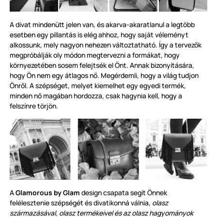
A divat mindenütt jelen van, és akarva-akaratlanul a legtöbb
esetben egy pillantás is elég ahhoz, hogy saját véleményt
alkossunk, mely nagyon nehezen változtatható. Így a tervezők
megpróbálják oly módon megtervezni a formákat, hogy
környezetében sosem felejtsék el Önt. Annak bizonyítására,
hogy Ön nem egy átlagos nő. Megérdemli, hogy a világ tudjon
Önről. A szépséget, melyet kiemelhet egy egyedi termék,
minden nő magában hordozza, csak hagynia kell, hogy a
felszínre törjön.
A
Glamorous by Glam
design csapata segít Önnek
felélesztenie szépségét és divatikonná válnia,
olasz
származásával, olasz termékeivel és az olasz hagyományok