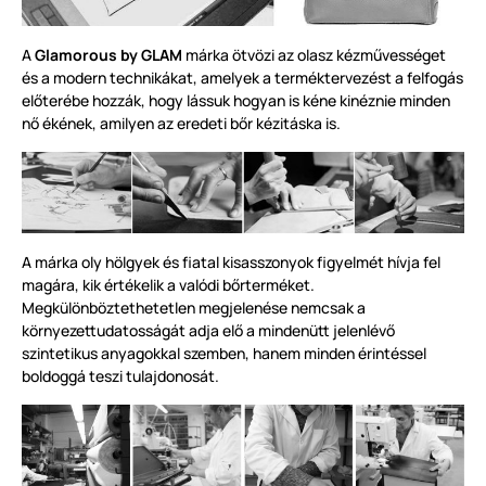
A
Glamorous by GLAM
márka ötvözi az olasz kézművességet
és a modern technikákat, amelyek a terméktervezést a felfogás
előterébe hozzák, hogy lássuk hogyan is kéne kinéznie minden
nő ékének, amilyen az eredeti bőr kézitáska is.
A márka oly hölgyek és fiatal kisasszonyok figyelmét hívja fel
magára, kik értékelik a valódi bőrterméket.
Megkülönböztethetetlen megjelenése nemcsak a
környezettudatosságát adja elő a mindenütt jelenlévő
szintetikus anyagokkal szemben, hanem minden érintéssel
boldoggá teszi tulajdonosát.