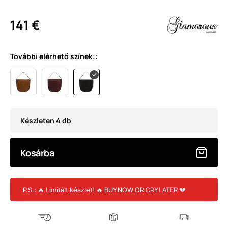
141 €
További elérhető színek::
Készleten 4 db
Kosárba
P.S.: 🔥 Limitált készlet! 🔥 BUY NOW OR CRY LATER 💔