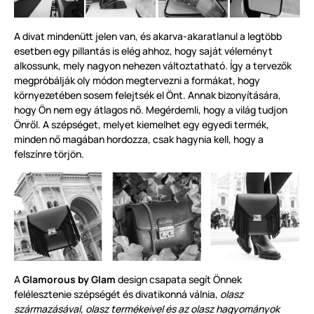
A divat mindenütt jelen van, és akarva-akaratlanul a legtöbb
esetben egy pillantás is elég ahhoz, hogy saját véleményt
alkossunk, mely nagyon nehezen változtatható. Így a tervezők
megpróbálják oly módon megtervezni a formákat, hogy
környezetében sosem felejtsék el Önt. Annak bizonyítására,
hogy Ön nem egy átlagos nő. Megérdemli, hogy a világ tudjon
Önről. A szépséget, melyet kiemelhet egy egyedi termék,
minden nő magában hordozza, csak hagynia kell, hogy a
felszínre törjön.
A
Glamorous by Glam
design csapata segít Önnek
felélesztenie szépségét és divatikonná válnia,
olasz
származásával, olasz termékeivel és az olasz hagyományok