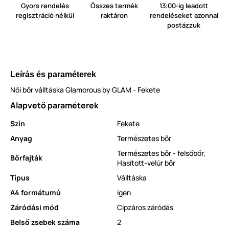
Gyors rendelés
Összes termék
13:00-ig leadott
regisztráció nélkül
raktáron
rendeléseket azonnal
postázzuk
Leírás és paraméterek
Női bőr válltáska Glamorous by GLAM - Fekete
Alapvető paraméterek
Szín
Fekete
Anyag
Természetes bőr
Természetes bőr - felsőbőr
,
Bőrfajták
Hasított-velúr bőr
Típus
Válltáska
A4 formátumú
igen
Záródási mód
Cipzáros záródás
Belső zsebek száma
2