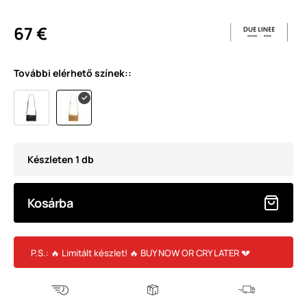
67 €
További elérhető színek::
Készleten 1 db
Kosárba
P.S.: 🔥 Limitált készlet! 🔥 BUY NOW OR CRY LATER 💔