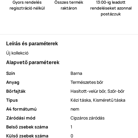
Gyors rendelés
Összes termék
13:00-ig leadott
regisztráció nélkül
raktáron
rendeléseket azonnal
postázzuk
Leírás és paraméterek
Új kollekció
Alapvető paraméterek
Szín
Barna
Anyag
Természetes bőr
Bőrfajták
Hasított-velúr bőr
,
Szőr-bőr
Típus
Kézi táska
,
Kisméretű táska
A4 formátumú
nem
Záródási mód
Cipzáros záródás
Belső zsebek száma
1
Külső zsebek száma
0