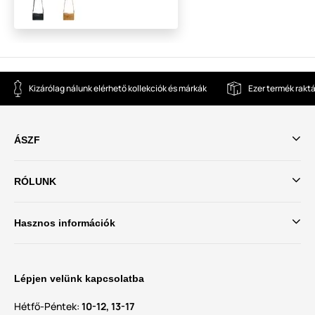
Kizárólag nálunk elérhető kollekciók és márkák
Ezer termék rakt
ÁSZF
RÓLUNK
Hasznos információk
Lépjen velünk kapcsolatba
Hétfő-Péntek:
10-12, 13-17