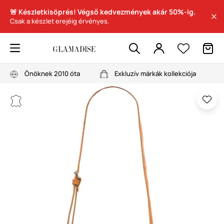
🚨 Készletkisöprés! Végső kedvezmények akár 50%-ig.
Csak a készlet erejéig érvényes.
Önöknek 2010 óta
Exkluzív márkák kollekciója