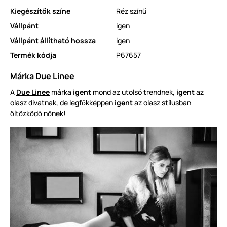
Kiegészítők színe
Réz színű
Vállpánt
igen
Vállpánt állítható hossza
igen
Termék kódja
P67657
Márka Due Linee
A
Due Linee
márka
igent
mond az utolsó trendnek,
igent
az
olasz divatnak, de legf
kképpen
igent
az olasz stílusban
ő
lt
zk
d
n
nek!
ö
ö
ö
ő
ő