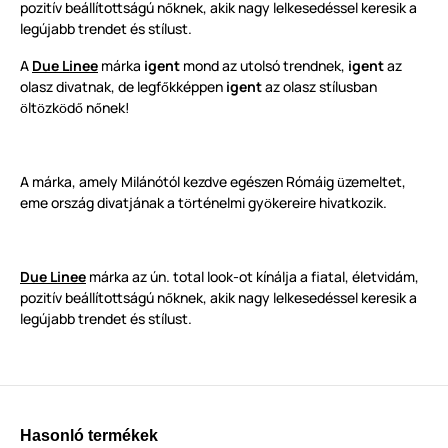
pozitív beállítottságú n
knek, akik nagy lelkesedéssel keresik a
ő
legújabb trendet és stílust.
A
Due Linee
márka
igent
mond az utolsó trendnek,
igent
az
olasz divatnak, de legf
kképpen
igent
az olasz stílusban
ő
lt
zk
d
n
nek!
ö
ö
ö
ő
ő
A márka, amely Milánótól kezdve egészen Rómáig
zemeltet,
ü
eme ország divatjának a t
rténelmi gy
kereire hivatkozik.
ö
ö
Due Linee
márka az ún. total look-ot kínálja a fiatal, életvidám,
pozitív beállítottságú n
knek, akik nagy lelkesedéssel keresik a
ő
legújabb trendet és stílust.
Hasonló termékek