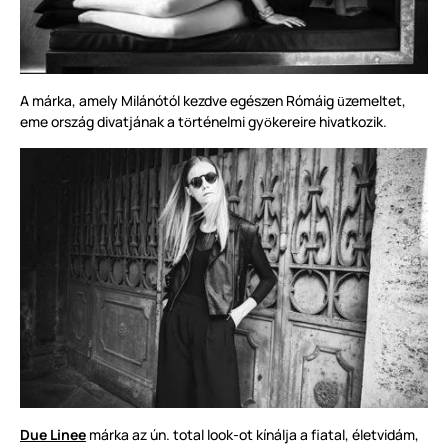
A márka, amely Milánótól kezdve egészen Rómáig
zemeltet,
ü
eme ország divatjának a t
rténelmi gy
kereire hivatkozik.
ö
ö
Due Linee
márka az ún. total look-ot kínálja a fiatal, életvidám,