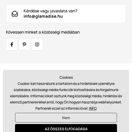
Kérdése vagy javaslata van?
info@glamadise.hu
Kövessen minket a közösségi médiában
Szállítók:
Cookies
Cookie-kat használunk a tartalom és a hirdetések személyre
szabására, közösségi média funkciók biztosítására és forgalmunk
elemzésére. Információkat osztunk meg közösségi média, hirdetési és
Fizetések:
elemző partnereinkkel arról, hogy Ön hogyan használja webhelyünket.
Partnerek ezzel az információval.
INFO
Nem
© 2026 www.glamadise.hu. Technikailag biztosítja
Simplia s.r.o.
AZ ÖSSZES ELFOGADÁSA