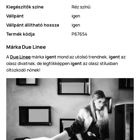
Kiegészítők színe
Réz színű
Vállpánt
igen
Vállpánt állítható hossza
igen
Termék kódja
P67654
Márka Due Linee
A
Due Linee
márka
igent
mond az utolsó trendnek,
igent
az
olasz divatnak, de legf
kképpen
igent
az olasz stílusban
ő
lt
zk
d
n
nek!
ö
ö
ö
ő
ő