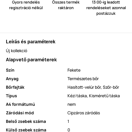
Gyors rendelés
Összes termék
13:00-ig leadott
regisztráció nélkül
raktáron
rendeléseket azonnal
postázzuk
Leírás és paraméterek
Új kollekció
Alapvető paraméterek
Szín
Fekete
Anyag
Természetes bőr
Bőrfajták
Hasított-velúr bőr
,
Szőr-bőr
Típus
Kézi táska
,
Kisméretű táska
A4 formátumú
nem
Záródási mód
Cipzáros záródás
Belső zsebek száma
1
Külső zsebek száma
0