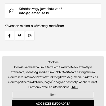
Kérdése vagy javaslata van?
info@glamadise.hu
Kövessen minket a közösségi médiában
Szállítók:
Cookies
Cookie-kat használunk a tartalom és a hirdetések személyre
szabására, közösségi média funkciók biztosítására és forgalmunk
elemzésére. Információkat osztunk meg közösségi média, hirdetési és
Fizetések:
elemző partnereinkkel arról, hogy Ön hogyan használja webhelyünket.
Partnerek ezzel az információval.
INFO
Nem
© 2026 www.glamadise.hu. Technikailag biztosítja
Simplia s.r.o.
AZ ÖSSZES ELFOGADÁSA