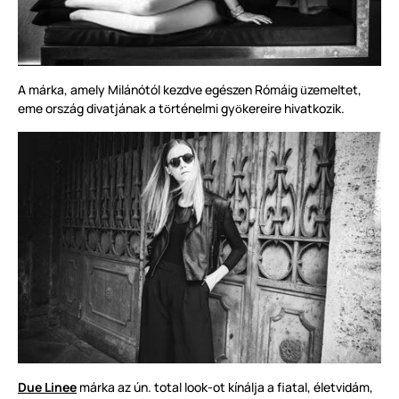
A márka, amely Milánótól kezdve egészen Rómáig
zemeltet,
ü
eme ország divatjának a t
rténelmi gy
kereire hivatkozik.
ö
ö
Due Linee
márka az ún. total look-ot kínálja a fiatal, életvidám,