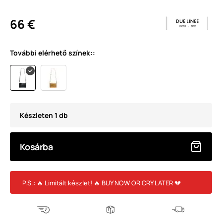
66 €
További elérhető színek::
Készleten 1 db
Kosárba
P.S.: 🔥 Limitált készlet! 🔥 BUY NOW OR CRY LATER 💔