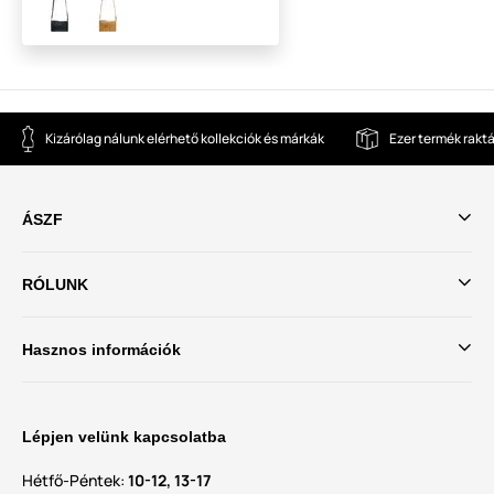
Kizárólag nálunk elérhető kollekciók és márkák
Ezer termék rakt
ÁSZF
RÓLUNK
Hasznos információk
Lépjen velünk kapcsolatba
Hétfő-Péntek:
10-12, 13-17