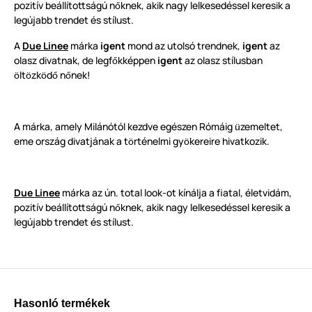
pozitív beállítottságú n
knek, akik nagy lelkesedéssel keresik a
ő
legújabb trendet és stílust.
A
Due Linee
márka
igent
mond az utolsó trendnek,
igent
az
olasz divatnak, de legf
kképpen
igent
az olasz stílusban
ő
lt
zk
d
n
nek!
ö
ö
ö
ő
ő
A márka, amely Milánótól kezdve egészen Rómáig
zemeltet,
ü
eme ország divatjának a t
rténelmi gy
kereire hivatkozik.
ö
ö
Due Linee
márka az ún. total look-ot kínálja a fiatal, életvidám,
pozitív beállítottságú n
knek, akik nagy lelkesedéssel keresik a
ő
legújabb trendet és stílust.
Hasonló termékek