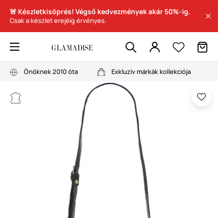
🚨 Készletkisöprés! Végső kedvezmények akár 50%-ig.
Csak a készlet erejéig érvényes.
Önöknek 2010 óta
Exkluzív márkák kollekciója