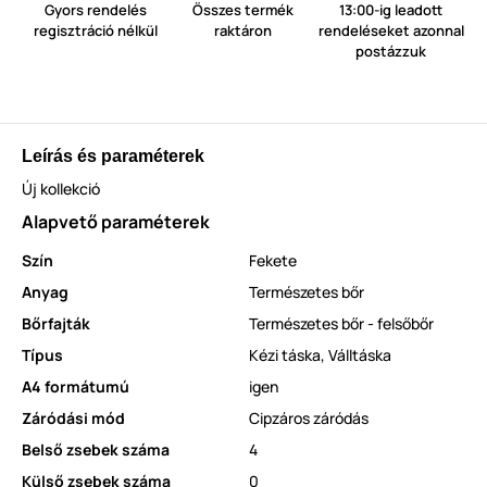
Gyors rendelés
Összes termék
13:00-ig leadott
regisztráció nélkül
raktáron
rendeléseket azonnal
postázzuk
Leírás és paraméterek
Új kollekció
Alapvető paraméterek
Szín
Fekete
Anyag
Természetes bőr
Bőrfajták
Természetes bőr - felsőbőr
Típus
Kézi táska
,
Válltáska
A4 formátumú
igen
Záródási mód
Cipzáros záródás
Belső zsebek száma
4
Külső zsebek száma
0