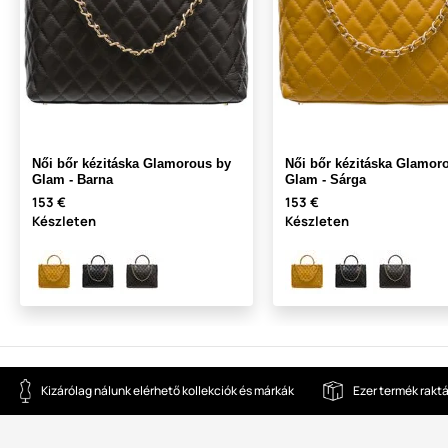
Női bőr kézitáska Glamorous by
Női bőr kézitáska Glamor
Glam - Barna
Glam - Sárga
153 €
153 €
Készleten
Készleten
Kizárólag nálunk elérhető kollekciók és márkák
Ezer termék rakt