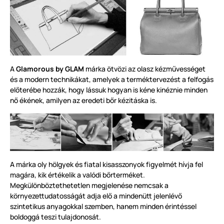
A
Glamorous by GLAM
márka ötvözi az olasz kézművességet
és a modern technikákat, amelyek a terméktervezést a felfogás
előterébe hozzák, hogy lássuk hogyan is kéne kinéznie minden
nő ékének, amilyen az eredeti bőr kézitáska is.
A márka oly hölgyek és fiatal kisasszonyok figyelmét hívja fel
magára, kik értékelik a valódi bőrterméket.
Megkülönböztethetetlen megjelenése nemcsak a
környezettudatosságát adja elő a mindenütt jelenlévő
szintetikus anyagokkal szemben, hanem minden érintéssel
boldoggá teszi tulajdonosát.