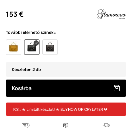
153 €
További elérhető színek::
Készleten 2 db
Kosárba
P.S.: 🔥 Limitált készlet! 🔥 BUY NOW OR CRY LATER 💔