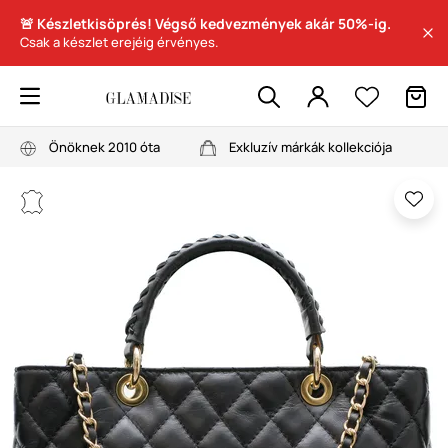
🚨 Készletkisöprés! Végső kedvezmények akár 50%-ig.
Csak a készlet erejéig érvényes.
Önöknek 2010 óta
Exkluzív márkák kollekciója