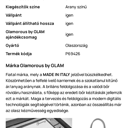
Kiegészítők színe
Arany színű
Vállpánt
igen
Vállpánt állítható hossza
igen
Glamorous by GLAM
igen
ajándékcsomag
Gyártó
Olaszország
Termék kódja
P69426
Márka Glamorous by GLAM
Fiatal márka, mely a
MADE IN ITALY
jelzővel büszkélkedhet.
Köszönhetően a felfelé ívelő karriernek és a szokatlanul kitűnő
ár/anyag aránynak. A briliáns feldolgozása és a valódi bőr
rövidáru használata, s főképp az eredeti bőr kézitáskák jellemzik
ezt a márkát. Maga a tervezés és feldolgozás a modern digitális
technológiák segítségével történik, azonban az összeállítás már
az olasz kézművesség egyedisége.