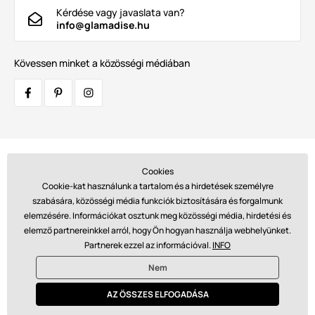
Kérdése vagy javaslata van?
info@glamadise.hu
Kövessen minket a közösségi médiában
Szállítók:
Cookies
Cookie-kat használunk a tartalom és a hirdetések személyre
szabására, közösségi média funkciók biztosítására és forgalmunk
elemzésére. Információkat osztunk meg közösségi média, hirdetési és
Fizetések:
elemző partnereinkkel arról, hogy Ön hogyan használja webhelyünket.
Partnerek ezzel az információval.
INFO
Nem
© 2026 www.glamadise.hu. Technikailag biztosítja
Simplia s.r.o.
AZ ÖSSZES ELFOGADÁSA
€ - HU