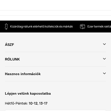
Kizárólag nálunk elérhető kollekciók és márkák
Ezer termék rakt
ÁSZF
RÓLUNK
Hasznos információk
Lépjen velünk kapcsolatba
Hétfő-Péntek:
10-12, 13-17