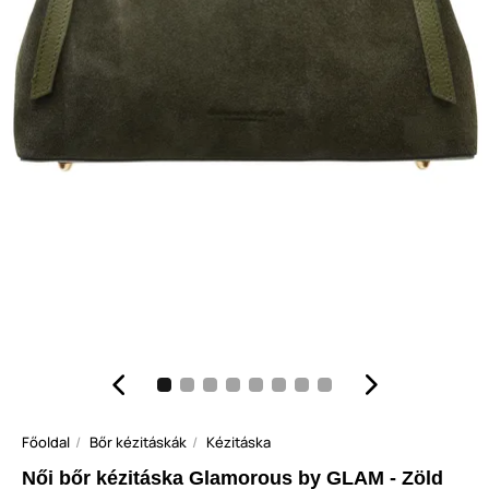
Főoldal
Bőr kézitáskák
Kézitáska
Női bőr kézitáska Glamorous by GLAM - Zöld