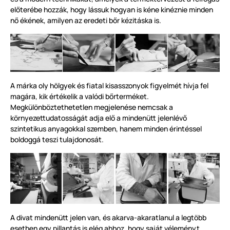
előterébe hozzák, hogy lássuk hogyan is kéne kinéznie minden
nő ékének, amilyen az eredeti bőr kézitáska is.
A márka oly hölgyek és fiatal kisasszonyok figyelmét hívja fel
magára, kik értékelik a valódi bőrterméket.
Megkülönböztethetetlen megjelenése nemcsak a
környezettudatosságát adja elő a mindenütt jelenlévő
szintetikus anyagokkal szemben, hanem minden érintéssel
boldoggá teszi tulajdonosát.
A divat mindenütt jelen van, és akarva-akaratlanul a legtöbb
esetben egy pillantás is elég ahhoz, hogy saját véleményt