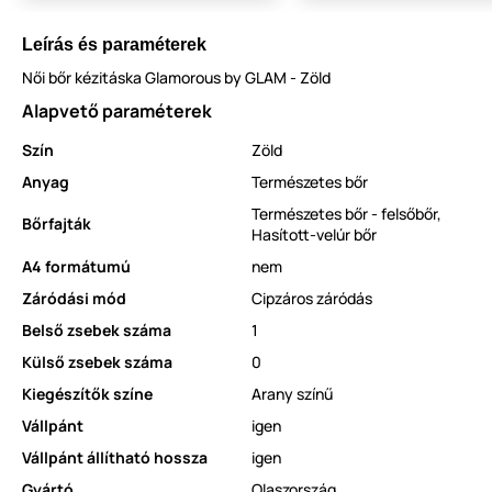
Leírás és paraméterek
Női bőr kézitáska Glamorous by GLAM - Zöld
Alapvető paraméterek
Szín
Zöld
Anyag
Természetes bőr
Természetes bőr - felsőbőr
,
Bőrfajták
Hasított-velúr bőr
A4 formátumú
nem
Záródási mód
Cipzáros záródás
Belső zsebek száma
1
Külső zsebek száma
0
Kiegészítők színe
Arany színű
Vállpánt
igen
Vállpánt állítható hossza
igen
Gyártó
Olaszország