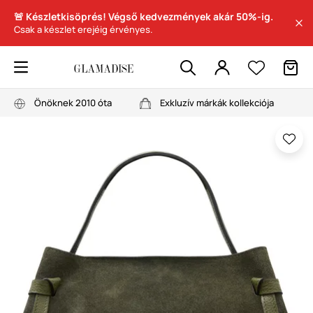
🚨 Készletkisöprés! Végső kedvezmények akár 50%-ig.
Csak a készlet erejéig érvényes.
Önöknek 2010 óta
Exkluzív márkák kollekciója