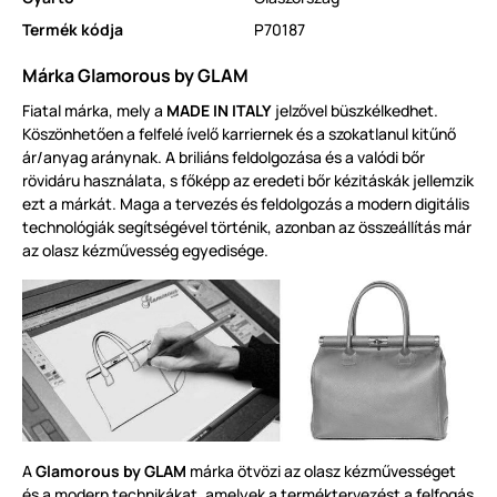
Termék kódja
P70187
Márka Glamorous by GLAM
Fiatal márka, mely a
MADE IN ITALY
jelzővel büszkélkedhet.
Köszönhetően a felfelé ívelő karriernek és a szokatlanul kitűnő
ár/anyag aránynak. A briliáns feldolgozása és a valódi bőr
rövidáru használata, s főképp az eredeti bőr kézitáskák jellemzik
ezt a márkát. Maga a tervezés és feldolgozás a modern digitális
technológiák segítségével történik, azonban az összeállítás már
az olasz kézművesség egyedisége.
A
Glamorous by GLAM
márka ötvözi az olasz kézművességet
és a modern technikákat, amelyek a terméktervezést a felfogás