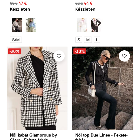
47 €
44 €
66 €
62 €
Készleten
Készleten
S/M
S
M
L
-30%
-30%
Női kabát Glamorous by
Női top Due Linee - Fekete-