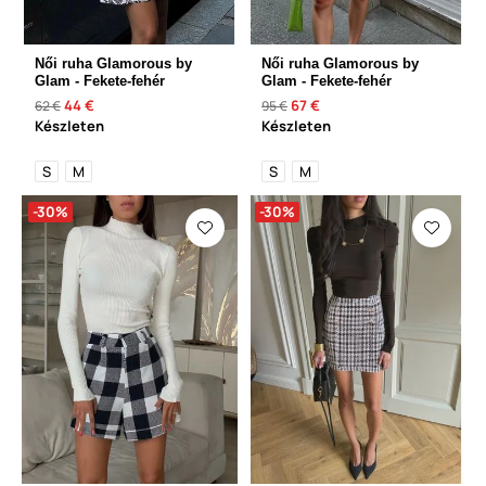
Női ruha Glamorous by
Női ruha Glamorous by
Glam - Fekete-fehér
Glam - Fekete-fehér
44 €
67 €
62 €
95 €
Készleten
Készleten
S
M
S
M
-30%
-30%