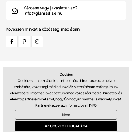
Kérdése vagy javaslata van?
info@glamadise.hu
Kövessen minket a közösségi médiában
Szállítók:
Cookies
Cookie-kat használunk a tartalom és a hirdetések személyre
szabására, közösségi média funkciók biztosítására és forgalmunk
elemzésére. Információkat osztunk meg közösségi média, hirdetési és
Fizetések:
elemző partnereinkkel arról, hogy Ön hogyan használja webhelyünket.
Partnerek ezzel az információval.
INFO
Nem
© 2026 www.glamadise.hu. Technikailag biztosítja
Simplia s.r.o.
AZ ÖSSZES ELFOGADÁSA
€ - HU