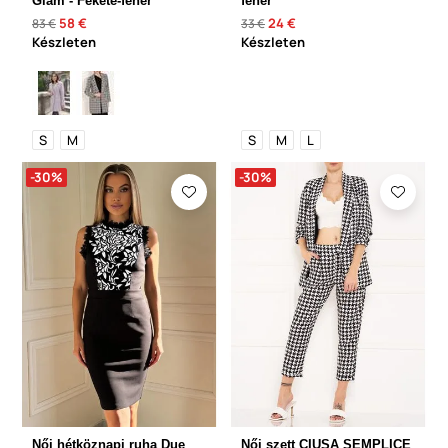
Glam - Fekete-fehér
fehér
58 €
24 €
83 €
33 €
Készleten
Készleten
S
M
S
M
L
-30%
-30%
Női hétköznapi ruha Due
Női szett CIUSA SEMPLICE