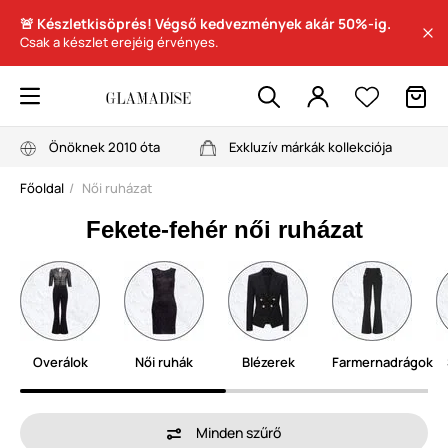
🚨 Készletkisöprés! Végső kedvezmények akár 50%-ig.
Csak a készlet erejéig érvényes.
Önöknek 2010 óta
Exkluzív márkák kollekciója
Főoldal
Női ruházat
Fekete-fehér női ruházat
Overálok
Női ruhák
Blézerek
Farmernadrágok
Minden szűrő