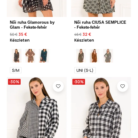
Női ruha Glamorous by
Női ruha CIUSA SEMPLICE
Glam - Fekete-fehér
- Fekete-fehér
35 €
32 €
50 €
46 €
Készleten
Készleten
S/M
UNI (S-L)
-30%
-30%