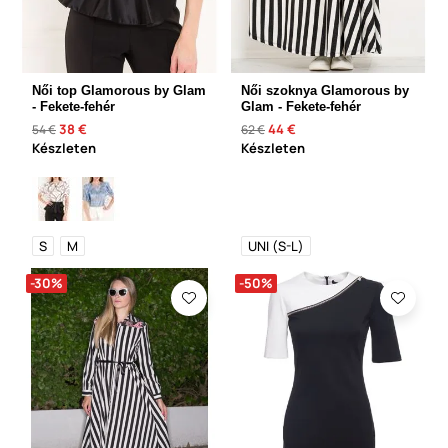
Női top Glamorous by Glam
Női szoknya Glamorous by
- Fekete-fehér
Glam - Fekete-fehér
38 €
44 €
54 €
62 €
Készleten
Készleten
S
M
UNI (S-L)
-30%
-50%