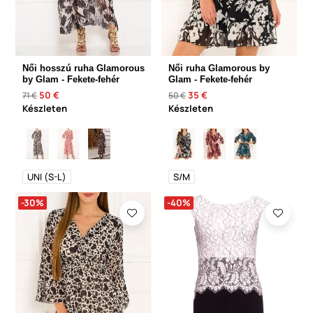
Női hosszú ruha Glamorous
Női ruha Glamorous by
by Glam - Fekete-fehér
Glam - Fekete-fehér
50 €
35 €
71 €
50 €
Készleten
Készleten
UNI (S-L)
S/M
-30%
-40%