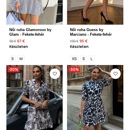
Női ruha Glamorous by
Női ruha Guess by
Glam - Fekete-fehér
Marciano - Fekete-fehér
67 €
95 €
95 €
190 €
Készleten
Készleten
S
M
XS
S
L
-30%
-30%