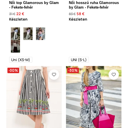
Női top Glamorous by Glam
Női hosszú ruha Glamorous
- Fekete-fehér
by Glam - Fekete-fehér
22 €
58 €
31 €
83 €
Készleten
Készleten
Uni (XS-M)
UNI (S-L)
-30%
-30%