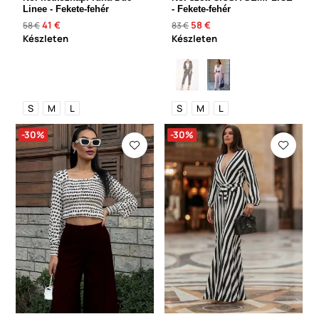
Linee - Fekete-fehér
- Fekete-fehér
41 €
58 €
58 €
83 €
Készleten
Készleten
S
M
L
S
M
L
-30%
-30%