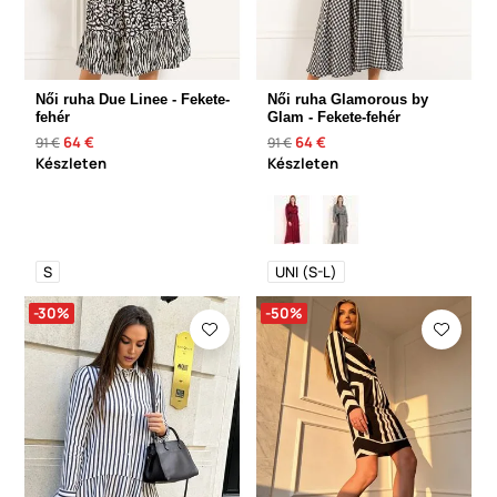
Női ruha Due Linee - Fekete-
Női ruha Glamorous by
fehér
Glam - Fekete-fehér
64 €
64 €
91 €
91 €
Készleten
Készleten
S
UNI (S-L)
-30%
-50%