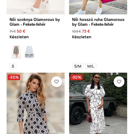
Női szoknya Glamorous by
Női hosszú ruha Glamorous
Glam - Fekete-fehér
by Glam - Fekete-fehér
50 €
73 €
71 €
103 €
Készleten
Készleten
S
S/M
M/L
-30%
-30%