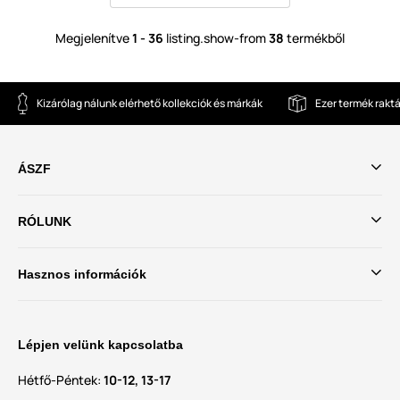
Megjelenítve
1 - 36
listing.show-from
38
termékből
Kizárólag nálunk elérhető kollekciók és márkák
Ezer termék rakt
ÁSZF
RÓLUNK
Hasznos információk
Lépjen velünk kapcsolatba
Hétfő-Péntek:
10-12, 13-17