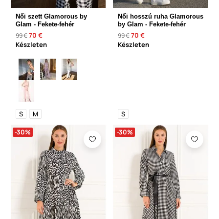
Női szett Glamorous by
Női hosszú ruha Glamorous
Glam - Fekete-fehér
by Glam - Fekete-fehér
70 €
70 €
99 €
99 €
Készleten
Készleten
S
M
S
-30%
-30%