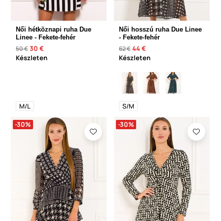
Női hétköznapi ruha Due
Női hosszú ruha Due Linee
Linee - Fekete-fehér
- Fekete-fehér
30 €
44 €
50 €
62 €
Készleten
Készleten
M/L
S/M
-30%
-30%