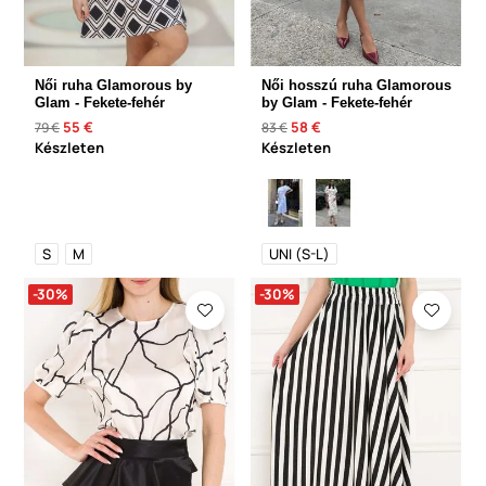
Női ruha Glamorous by
Női hosszú ruha Glamorous
Glam - Fekete-fehér
by Glam - Fekete-fehér
55 €
58 €
79 €
83 €
Készleten
Készleten
S
M
UNI (S-L)
-30%
-30%