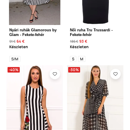
Nyári ruhák Glamorous by
Női ruha Tru Trussardi -
Glam - Fekete-fehér
Fekete-fehér
64 €
93 €
91 €
186 €
Készleten
Készleten
S/M
S
M
-40%
-30%