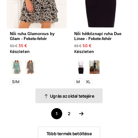
Női ruha Glamorous by
Női hétköznapi ruha Due
Glam - Fekete-fehér
Linee - Fekete-fehér
35 €
50 €
50 €
83 €
Készleten
Készleten
S/M
M
XL
Ugrás az oldal tetejére
1
2
Több termék betöltése