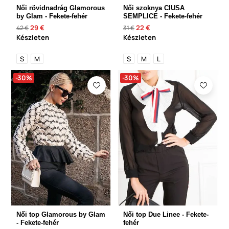
Női rövidnadrág Glamorous
Női szoknya CIUSA
by Glam - Fekete-fehér
SEMPLICE - Fekete-fehér
29 €
22 €
42 €
31 €
Készleten
Készleten
S
M
S
M
L
-30%
-30%
Női top Glamorous by Glam
Női top Due Linee - Fekete-
- Fekete-fehér
fehér