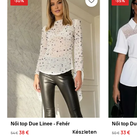
-30%
-35%
Női top Due Linee - Fehér
Női top Du
Készleten
38 €
33 €
54 €
50 €