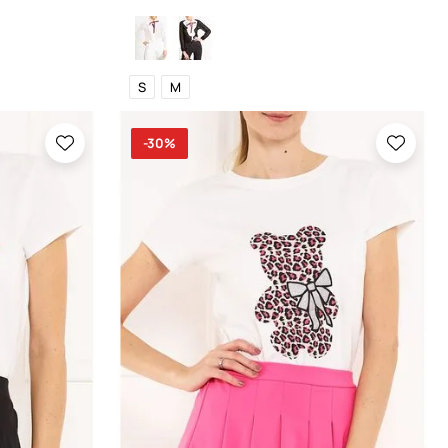
S
M
-30%