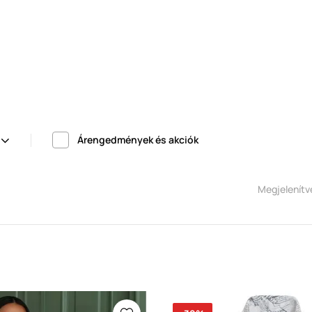
Árengedmények és akciók
Megjelenít