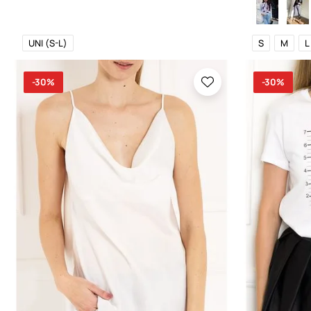
UNI (S-L)
S
M
L
-30%
-30%