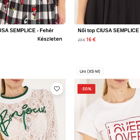
IUSA SEMPLICE - Fehér
Női top CIUSA SEMPLICE 
Készleten
16 €
23 €
Uni (XS-M)
-30%