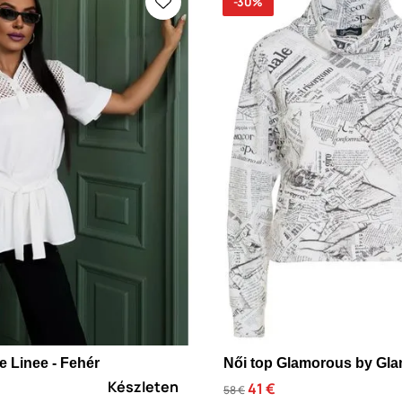
-30%
e Linee - Fehér
Női top Glamorous by Gla
Készleten
41 €
58 €