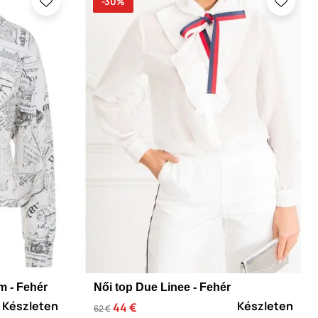
-30%
m - Fehér
Női top Due Linee - Fehér
Készleten
Készleten
44 €
62 €