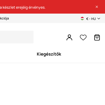
a készlet erejéig érvényes.
kciója
€ - HU
Kiegészítők