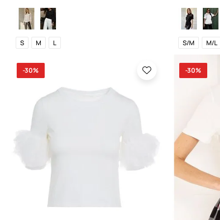
S
M
L
S/M
M/L
-30%
-30%