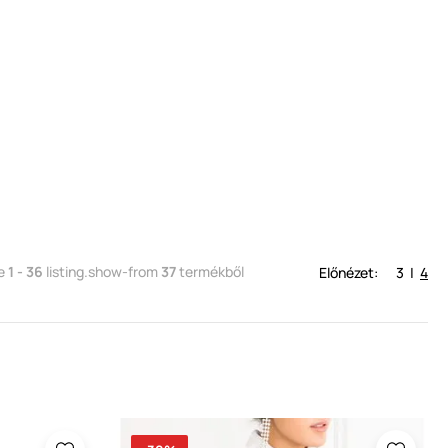
ve
1 - 36
listing.show-from
37
termékből
Előnézet:
3
|
4