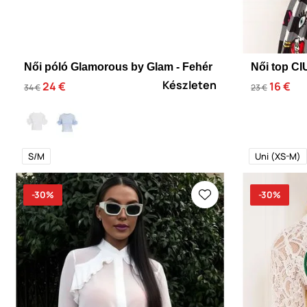
Női póló Glamorous by Glam - Fehér
Női top C
Készleten
24 €
16 €
34 €
23 €
S/M
Uni (XS-M)
-30%
-30%