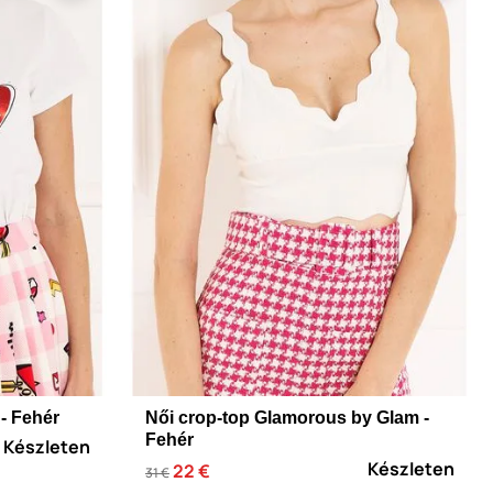
- Fehér
Női crop-top Glamorous by Glam -
Fehér
Készleten
Készleten
22 €
31 €