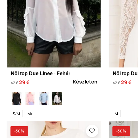
Női top Due Linee - Fehér
Női top Du
Készleten
29 €
29 €
42 €
42 €
S/M
M/L
M
-30%
-30%