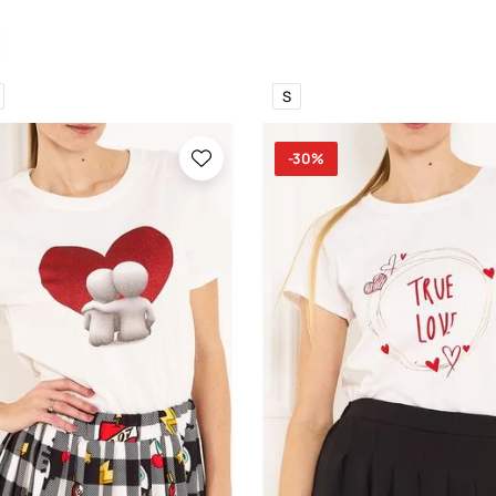
S
-30%