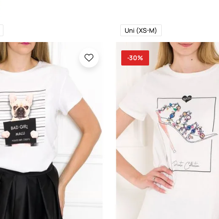
Uni (XS-M)
-30%