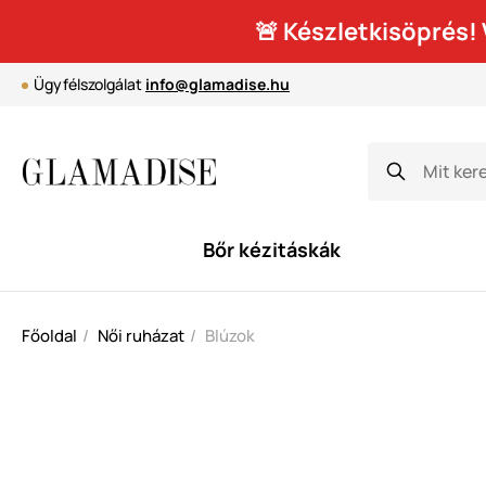
🚨 Készletkisöprés
Ügyfélszolgálat
info@glamadise.hu
Bőr kézitáskák
Főoldal
Női ruházat
Blúzok