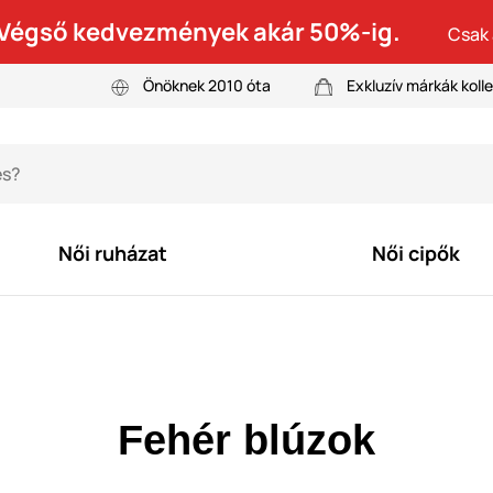
! Végső kedvezmények akár 50%-ig.
Csak 
Önöknek 2010 óta
Exkluzív márkák kolle
Női ruházat
Női cipők
Fehér blúzok